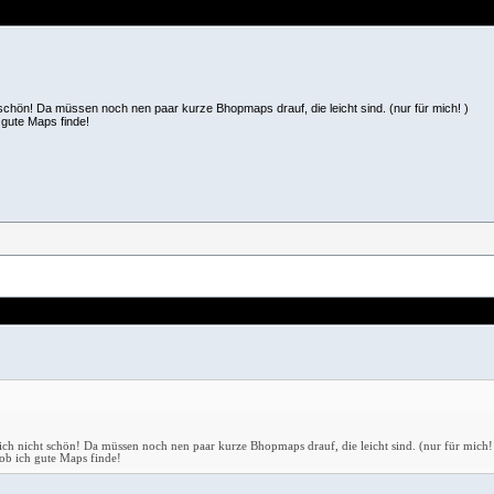
cht schön! Da müssen noch nen paar kurze Bhopmaps drauf, die leicht sind. (nur für mich!
)
 gute Maps finde!
d ich nicht schön! Da müssen noch nen paar kurze Bhopmaps drauf, die leicht sind. (nur für mich
 ob ich gute Maps finde!