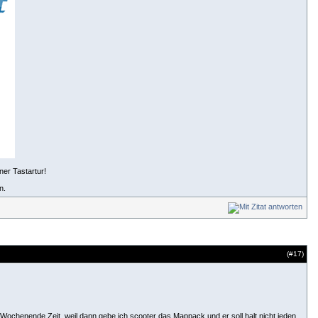
ner Tastartur!
n.
(#
17
)
ochenende Zeit, weil dann gebe ich scooter das Mappack und er soll halt nicht jeden