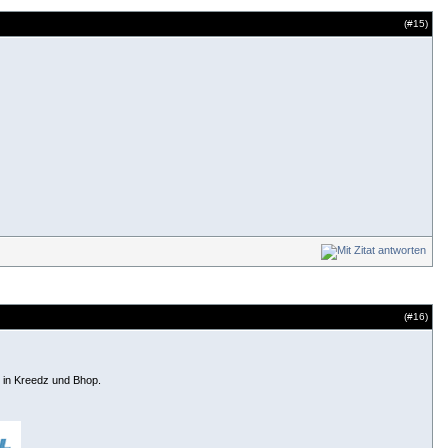
(#
15
)
(#
16
)
 in Kreedz und Bhop.