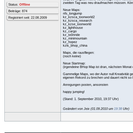
zweiten Tag was neu draufmachen müssen. Könn
Status:
Offline
Neue Maps:
Beiträge: 874
nfs_longjump
kz_kzsca_toonworld2
Registriert seit: 22.08.2009
kz_kzsca_research
kz_kzse_toonworld
kz_lighthouse
kz_cargo
kz_to0nride
kz_minimountain
kz_hopez
kzls_bhop_china
Maps, die rausfliegen:
(noch keine)
Neue Startmap:
(irgendeine BHop Map ist dran, nächsten Monat
Gammelige Maps, wo der Autor null Kreativität ge
eigenen Rekord zu brechen und dauert nicht so 
Anregungen posten, ansonsten
happy jumping!
(Stand: 1. September 2010, 19:37 Uhr)
Geändert von Jeix (01.09.2010 um
19:38
Uhr)