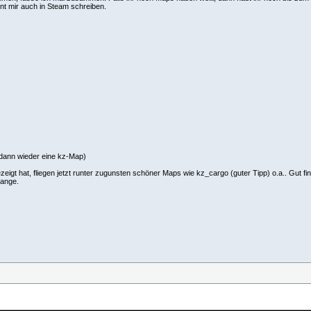
t mir auch in Steam schreiben.
 dann wieder eine kz-Map)
zeigt hat, fliegen jetzt runter zugunsten schöner Maps wie kz_cargo (guter Tipp) o.a.. Gut fi
lange.