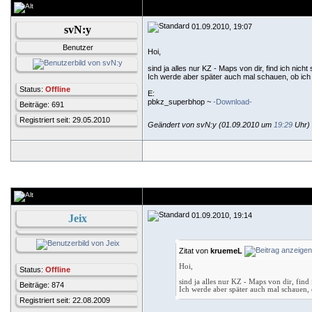
01.09.2010, 19:07
svN:y
Benutzer
Hoi,
sind ja alles nur KZ - Maps von dir, find ich ni
Ich werde aber später auch mal schauen, ob ich
Status:
Offline
E:
pbkz_superbhop ~
-Download-
Beiträge: 691
Registriert seit: 29.05.2010
Geändert von svN:y (01.09.2010 um
19:29
Uhr)
01.09.2010, 19:14
Jeix
Zitat von
kruemeL
Hoi,
Status:
Offline
sind ja alles nur KZ - Maps von dir, fin
Beiträge: 874
Ich werde aber später auch mal schauen,
Registriert seit: 22.08.2009