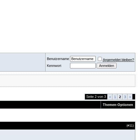
Benutzername
Angemeldet bleiben?
Kennwort
Seite 2 von 3
<
1
2
3
>
Themen-Optionen
(#
11
)