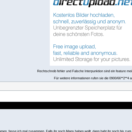
Rechtschreib fehler und Falsche Interpunktion sind ein feature mei
Für weitere informationen rufen sie die 0900/66**2**4 a
men, fasse ich mal zusammen. Falls ihr noch Maps haben wollt, dann habt ihr noch bis zum W