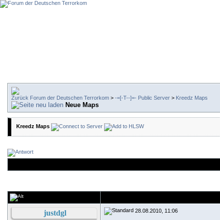
Forum der Deutschen Terrorkom
>
-=[-T--]=- Public Server
>
Kreedz Maps
Neue Maps
Kreedz Maps
28.08.2010, 11:06
justdgl