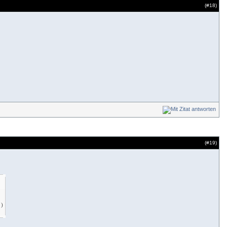
(#
18
)
(#
19
)
!
)