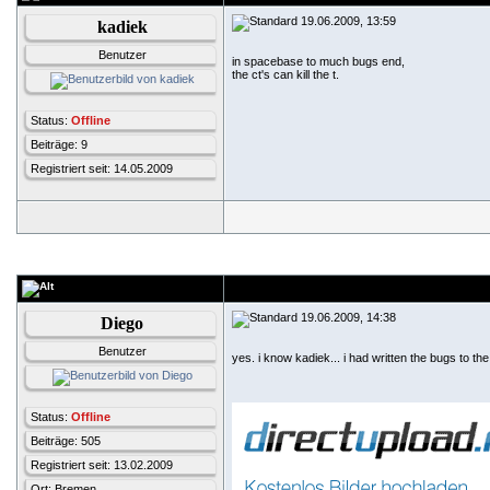
19.06.2009, 13:59
kadiek
Benutzer
in spacebase to much bugs end,
the ct's can kill the t.
Status:
Offline
Beiträge: 9
Registriert seit: 14.05.2009
19.06.2009, 14:38
Diego
Benutzer
yes. i know kadiek... i had written the bugs to th
Status:
Offline
Beiträge: 505
Registriert seit: 13.02.2009
Ort: Bremen