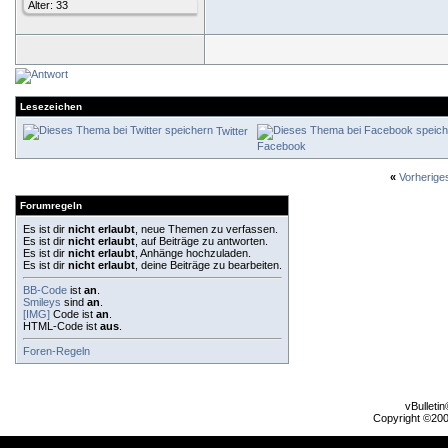
Alter: 33
Lesezeichen
Twitter
Facebook
«
Vorherig
Forumregeln
Es ist dir
nicht erlaubt
, neue Themen zu verfassen.
Es ist dir
nicht erlaubt
, auf Beiträge zu antworten.
Es ist dir
nicht erlaubt
, Anhänge hochzuladen.
Es ist dir
nicht erlaubt
, deine Beiträge zu bearbeiten.
BB-Code
ist
an
.
Smileys
sind
an
.
[IMG]
Code ist
an
.
HTML-Code ist
aus
.
Foren-Regeln
vBulleti
Copyright ©2000