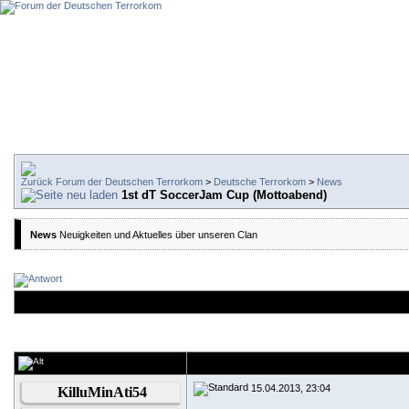
Forum der Deutschen Terrorkom
>
Deutsche Terrorkom
>
News
1st dT SoccerJam Cup (Mottoabend)
News
Neuigkeiten und Aktuelles über unseren Clan
15.04.2013, 23:04
KilluMinAti54