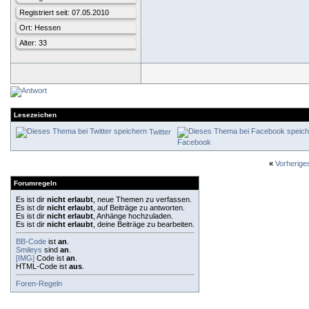
Registriert seit: 07.05.2010
Ort: Hessen
Alter: 33
Lesezeichen
Twitter
Facebook
«
Vorherig
Forumregeln
Es ist dir
nicht erlaubt
, neue Themen zu verfassen.
Es ist dir
nicht erlaubt
, auf Beiträge zu antworten.
Es ist dir
nicht erlaubt
, Anhänge hochzuladen.
Es ist dir
nicht erlaubt
, deine Beiträge zu bearbeiten.
BB-Code
ist
an
.
Smileys
sind
an
.
[IMG]
Code ist
an
.
HTML-Code ist
aus
.
Foren-Regeln