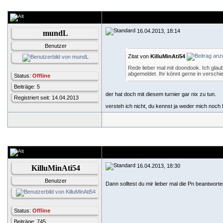
16.04.2013, 18:14
mundL
Benutzer
Zitat von
KilluMinAti54
Rede lieber mal mit doondook. Ich gla
abgemeldet. Ihr könnt gerne in verschi
Status:
Offline
Beiträge: 5
der hat doch mit diesem turnier gar nix zu tun.
Registriert seit: 14.04.2013
versteh ich nicht, du kennst ja weder mich noch
16.04.2013, 18:30
KilluMinAti54
Benutzer
Dann solltest du mir lieber mal die Pn beantwort
Status:
Offline
Beiträge: 745