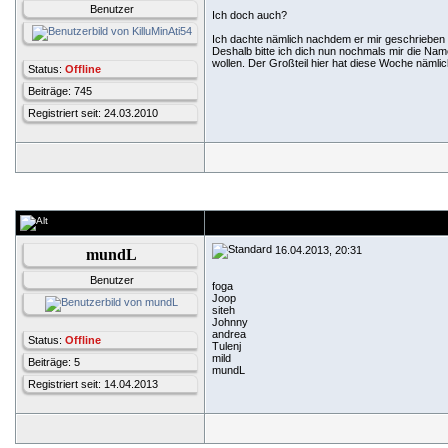
Benutzer
Ich doch auch?
Ich dachte nämlich nachdem er mir geschrieben h
Deshalb bitte ich dich nun nochmals mir die Na
wollen. Der Großteil hier hat diese Woche nämli
Status:
Offline
Beiträge: 745
Registriert seit: 24.03.2010
16.04.2013, 20:31
mundL
Benutzer
foga
Joop
siteh
Johnny
andrea
Status:
Offline
Tulenj
mild
Beiträge: 5
mundL
Registriert seit: 14.04.2013