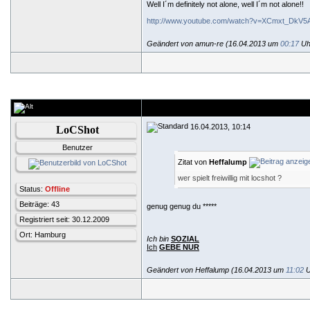
Well I´m definitely not alone, well I´m not alone!!
http://www.youtube.com/watch?v=XCmxt_DkV5
Geändert von amun-re (16.04.2013 um
00:17
Uh
16.04.2013, 10:14
LoCShot
Benutzer
Zitat von
Heffalump
wer spielt freiwillig mit locshot ?
Status:
Offline
Beiträge: 43
genug genug du *****
Registriert seit: 30.12.2009
Ort: Hamburg
Ich bin
SOZIAL
Ich
GEBE NUR
Geändert von Heffalump (16.04.2013 um
11:02
U