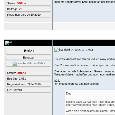
man mit konstruktiver Kritik bei dir an der falsch
Status:
Offline
Beiträge: 22
Registriert seit: 24.10.2010
04.10.2011, 17:13
Br0di
Benutzer
Die erste Antwort von Green find ich okay und au
Das 2te war wohl ein etwas zu überspitzt an, aber
Das aber nun alle Anfangen auf Green rumzuhacke
Status:
Offline
Weltbeschützer nacheifert und auch nochmal mit
Beiträge: 1.031
b2T:
Ich möcht nochmal das hochziehen
Registriert seit: 03.04.2010
Ort: Bayern
Zitat:
bei uns gabs damals nen mischmasch 
per mapvote konnte man fangen voten, so
wieso also nicht beides auf einmal unte