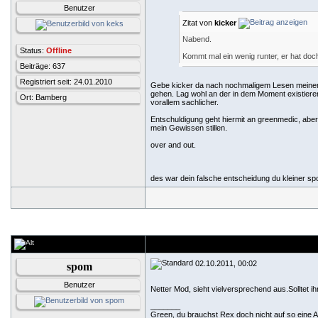
Benutzer
Zitat von
kicker
Nabend.
Status:
Offline
Kommt mal ein wenig runter, er hat doc
Beiträge: 637
Registriert seit: 24.01.2010
Gebe kicker da nach nochmaligem Lesen meiner un
gehen. Lag wohl an der in dem Moment existiere
Ort: Bamberg
vorallem sachlicher.
Entschuldigung geht hiermit an greenmedic, aber 
mein Gewissen stillen.
over and out.
des war dein falsche entscheidung du kleiner sp
02.10.2011, 00:02
spom
Benutzer
Netter Mod, sieht vielversprechend aus.Solltet i
_______
Green, du brauchst Rex doch nicht auf so eine A