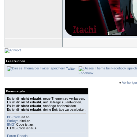
Lesezeichen
Twitter
Facebook
«
Vorherig
Forumregeln
Es ist dir
nicht erlaubt
, neue Themen zu verfassen.
Es ist dir
nicht erlaubt
, auf Beiträge zu antworten.
Es ist dir
nicht erlaubt
, Anhänge hochzuladen.
Es ist dir
nicht erlaubt
, deine Beiträge zu bearbeiten.
BB-Code
ist
an
.
Smileys
sind
an
.
[IMG]
Code ist
an
.
HTML-Code ist
aus
.
Foren-Regeln