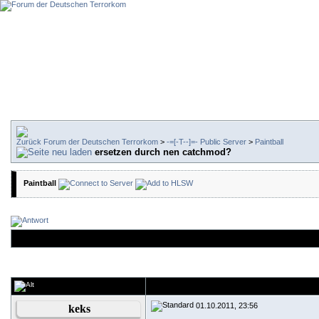
Forum der Deutschen Terrorkom
>
-=[-T--]=- Public Server
>
Paintball
ersetzen durch nen catchmod?
Paintball
01.10.2011, 23:56
keks