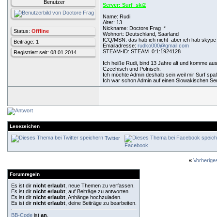
Benutzer
Server: Surf_ski2
Name: Rudi
Alter: 13
Nickname: Doctore Frag :*
Status:
Offline
Wohnort: Deutschland, Saarland
ICQ/MSN:
das hab ich nicht
aber ich hab skyp
Beiträge: 1
Emailadresse:
rudko000@gmail.com
STEAM-ID: STEAM_0:1:1924128
Registriert seit: 08.01.2014
Ich heiße Rudi, bind 13 Jahre alt und komme au
Czechisch und Polnisch.
Ich möchte Admin deshalb sein weil mir Surf sp
Ich war schon Admin auf einen Slowakischen Se
Lesezeichen
Twitter
Facebook
«
Vorherig
Forumregeln
Es ist dir
nicht erlaubt
, neue Themen zu verfassen.
Es ist dir
nicht erlaubt
, auf Beiträge zu antworten.
Es ist dir
nicht erlaubt
, Anhänge hochzuladen.
Es ist dir
nicht erlaubt
, deine Beiträge zu bearbeiten.
BB-Code
ist
an
.