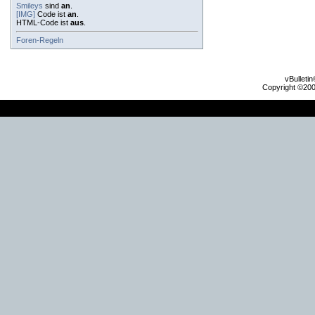
Smileys
sind
an
.
[IMG]
Code ist
an
.
HTML-Code ist
aus
.
Foren-Regeln
vBulleti
Copyright ©2000