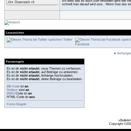
Ich weiß das es auch zum einstellen geht wie viel
Ort: Österreich <3
schnell man darauf wird usw... Wenn man das ein
Lesezeichen
Twitter
Facebook
«
Vorherig
Forumregeln
Es ist dir
nicht erlaubt
, neue Themen zu verfassen.
Es ist dir
nicht erlaubt
, auf Beiträge zu antworten.
Es ist dir
nicht erlaubt
, Anhänge hochzuladen.
Es ist dir
nicht erlaubt
, deine Beiträge zu bearbeiten.
BB-Code
ist
an
.
Smileys
sind
an
.
[IMG]
Code ist
an
.
HTML-Code ist
aus
.
Foren-Regeln
vBulleti
Copyright ©2000