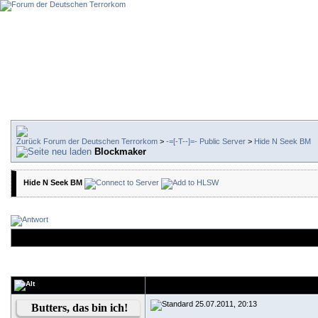
Forum der Deutschen Terrorkom
>
-=[-T--]=- Public Server
>
Hide N Seek BM
Blockmaker
Hide N Seek BM
25.07.2011, 20:13
Butters, das bin ich!