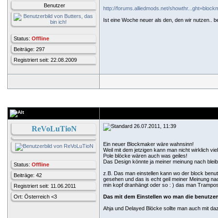
Benutzer
http://forums.alliedmods.net/showthr...ght=bloc
Ist eine Woche neuer als den, den wir nutzen.. be
Status:
Offline
Beiträge: 297
Registriert seit: 22.08.2009
26.07.2011, 11:39
ReVoLuTioN
Ein neuer Blockmaker wäre wahnsinn!
Weil mit dem jetzigen kann man nicht wirklich vie
Pole blöcke wären auch was geiles!
Das Design könnte ja meiner meinung nach bleibe
Status:
Offline
z.B. Das man einstellen kann wo der block benut
Beiträge: 42
gesehen und das is echt geil meiner Meinung na
min kopf dranhängt oder so : ) das man Trampo
Registriert seit: 11.06.2011
Ort: Österreich <3
Das mit dem Einstellen wo man die benutze
Ahja und Delayed Blöcke sollte man auch mit da