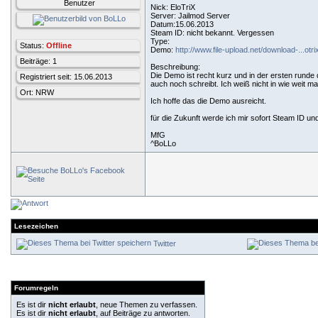
Benutzer
Nick: EloTriX
Server: Jailmod Server
Datum:15.06.2013
Steam ID: nicht bekannt. Vergessen
Type:
Status:
Offline
Demo:
http://www.file-upload.net/download-...otr
Beiträge: 1
Beschreibung:
Die Demo ist recht kurz und in der ersten runde
Registriert seit: 15.06.2013
auch noch schreibt. Ich weiß nicht in wie weit m
Ort: NRW
Ich hoffe das die Demo ausreicht.
für die Zukunft werde ich mir sofort Steam ID u
MfG
^BoLLo
Lesezeichen
Twitter
Forumregeln
Es ist dir
nicht erlaubt
, neue Themen zu verfassen.
Es ist dir
nicht erlaubt
, auf Beiträge zu antworten.