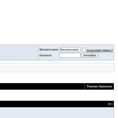
Benutzername
Angemeldet bleiben?
Kennwort
Themen-Optionen
(#
1
)