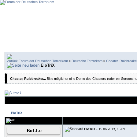
Forum der Deutschen Terrorkom
>
Deutsche Terrorkom
>
Cheater, Rulebreaker
EloTriX
Cheater, Rulebreaker...
Bitte möglichst eine Demo des Cheaters (oder ein Screensho
EloTriX
EloTriX -
15.06.2013, 15:09
BoLLo