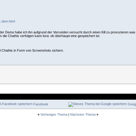
ix.dem.html
 der Demo habe ich ihn aufgrund der Vorrunden versucht durch einen Kill zu provozieren was 
an die Chathis verfolgen kann bzw. ob überhaupt eine gespeichert ist.
nd Chathis in Form von Screenshots sichern.
Facebook
Goog
«
Vorheriges Thema
|
Nächstes Thema
»