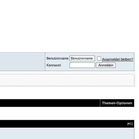
Benutzername
Angemeldet bleiben?
Kennwort
Themen-Optionen
(#
1
)