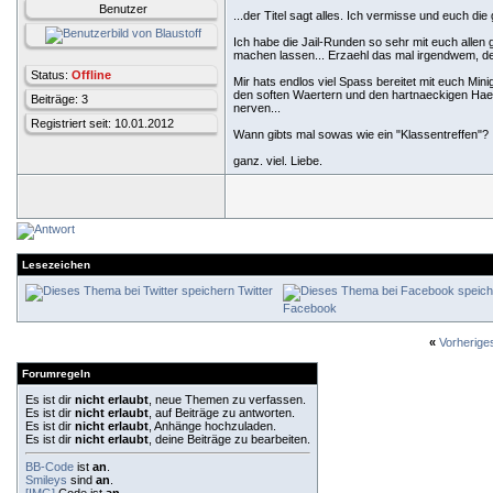
Benutzer
...der Titel sagt alles. Ich vermisse und euch die
Ich habe die Jail-Runden so sehr mit euch allen 
machen lassen... Erzaehl das mal irgendwem, der
Status:
Offline
Mir hats endlos viel Spass bereitet mit euch M
den soften Waertern und den hartnaeckigen Haeft
Beiträge: 3
nerven...
Registriert seit: 10.01.2012
Wann gibts mal sowas wie ein "Klassentreffen"? 
ganz. viel. Liebe.
Lesezeichen
Twitter
Facebook
«
Vorherig
Forumregeln
Es ist dir
nicht erlaubt
, neue Themen zu verfassen.
Es ist dir
nicht erlaubt
, auf Beiträge zu antworten.
Es ist dir
nicht erlaubt
, Anhänge hochzuladen.
Es ist dir
nicht erlaubt
, deine Beiträge zu bearbeiten.
BB-Code
ist
an
.
Smileys
sind
an
.