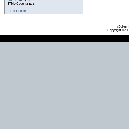
[IMG]
Code ist
an
.
HTML-Code ist
aus
.
Foren-Regeln
vBulleti
Copyright ©2000