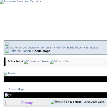
Forum der Deutschen Terrorkom
>
-=[-T--]=- Public Server
>
Schlachthof
3 neue Maps
Schlachthof
3 neue Maps
3 neue Maps -
06.08.2010, 21:46
70mmy