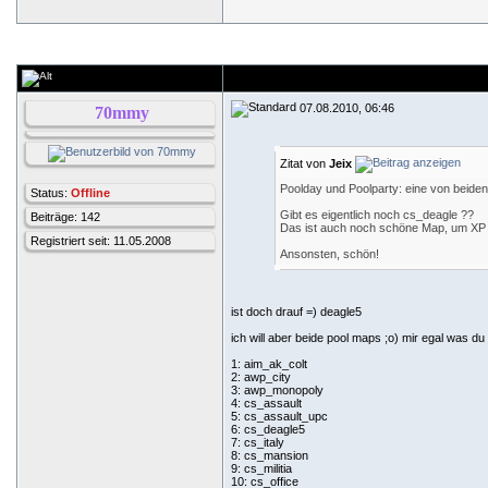
07.08.2010, 06:46
70mmy
Zitat von
Jeix
Poolday und Poolparty: eine von beiden 
Status:
Offline
Gibt es eigentlich noch cs_deagle ??
Beiträge: 142
Das ist auch noch schöne Map, um XP 
Registriert seit: 11.05.2008
Ansonsten, schön!
ist doch drauf =) deagle5
ich will aber beide pool maps ;o) mir egal was du
1: aim_ak_colt
2: awp_city
3: awp_monopoly
4: cs_assault
5: cs_assault_upc
6: cs_deagle5
7: cs_italy
8: cs_mansion
9: cs_militia
10: cs_office