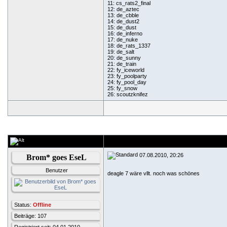
11: cs_rats2_final
12: de_aztec
13: de_cbble
14: de_dust2
15: de_dust
16: de_inferno
17: de_nuke
18: de_rats_1337
19: de_salt
20: de_sunny
21: de_train
22: fy_iceworld
23: fy_poolparty
24: fy_pool_day
25: fy_snow
26: scoutzknifez
07.08.2010, 20:26
Brom* goes EseL
Benutzer
deagle 7 wäre vllt. noch was schönes
Status:
Offline
Beiträge: 107