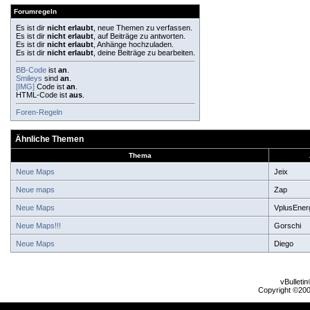
Forumregeln
Es ist dir
nicht erlaubt
, neue Themen zu verfassen.
Es ist dir
nicht erlaubt
, auf Beiträge zu antworten.
Es ist dir
nicht erlaubt
, Anhänge hochzuladen.
Es ist dir
nicht erlaubt
, deine Beiträge zu bearbeiten.
BB-Code
ist
an
.
Smileys
sind
an
.
[IMG]
Code ist
an
.
HTML-Code ist
aus
.
Foren-Regeln
Ähnliche Themen
Thema
Neue Maps
Jeix
Neue maps
Zap
Neue Maps
VplusEner
Neue Maps!!!
Gorschi
Neue Maps
Diego
vBulleti
Copyright ©2000