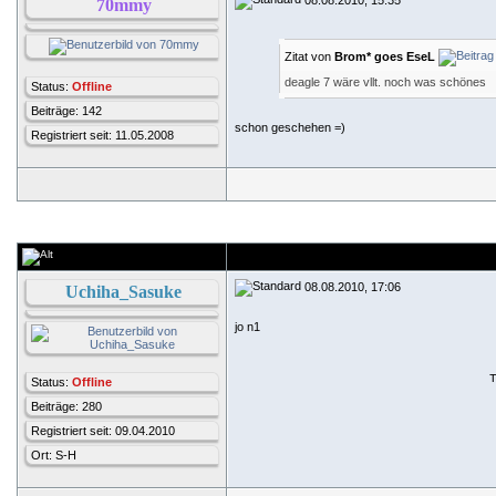
70mmy
Zitat von
Brom* goes EseL
deagle 7 wäre vllt. noch was schönes
Status:
Offline
Beiträge: 142
schon geschehen =)
Registriert seit: 11.05.2008
08.08.2010, 17:06
Uchiha_Sasuke
jo n1
Status:
Offline
Beiträge: 280
Registriert seit: 09.04.2010
Ort: S-H