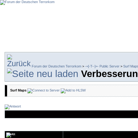
Forum der Deutschen Terrorkom
>
-=[-T--]=- Public Server
>
Surf Map
Verbesserun
Surf Maps