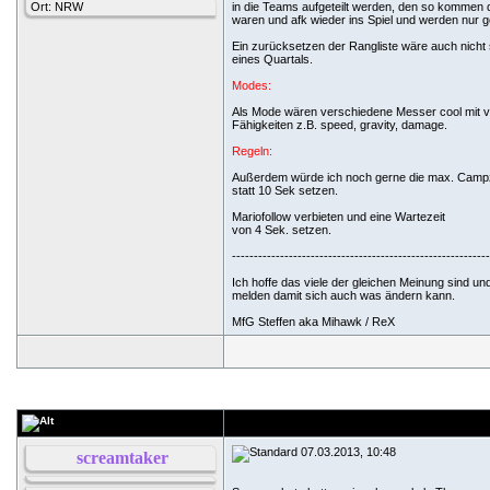
Ort: NRW
in die Teams aufgeteilt werden, den so kommen 
waren und afk wieder ins Spiel und werden nur ge
Ein zurücksetzen der Rangliste wäre auch nicht 
eines Quartals.
Modes:
Als Mode wären verschiedene Messer cool mit 
Fähigkeiten z.B. speed, gravity, damage.
Regeln:
Außerdem würde ich noch gerne die max. Campze
statt 10 Sek setzen.
Mariofollow verbieten und eine Wartezeit
von 4 Sek. setzen.
-----------------------------------------------------------
Ich hoffe das viele der gleichen Meinung sind un
melden damit sich auch was ändern kann.
MfG Steffen aka Mihawk / ReX
07.03.2013, 10:48
screamtaker