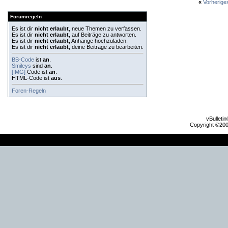
«
Vorherig
Forumregeln
Es ist dir
nicht erlaubt
, neue Themen zu verfassen.
Es ist dir
nicht erlaubt
, auf Beiträge zu antworten.
Es ist dir
nicht erlaubt
, Anhänge hochzuladen.
Es ist dir
nicht erlaubt
, deine Beiträge zu bearbeiten.
BB-Code
ist
an
.
Smileys
sind
an
.
[IMG]
Code ist
an
.
HTML-Code ist
aus
.
Foren-Regeln
vBulleti
Copyright ©2000