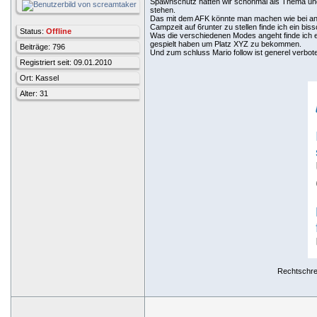
Spawnschutz hatten wir schonmal als Thema und 
stehen.
Das mit dem AFK könnte man machen wie bei a
Campzeit auf 6runter zu stellen finde ich ein bis
Status:
Offline
Was die verschiedenen Modes angeht finde ich e
gespielt haben um Platz XYZ zu bekommen.
Beiträge: 796
Und zum schluss Mario follow ist generel verbot
Registriert seit: 09.01.2010
Ort: Kassel
Alter: 31
Rechtschrei