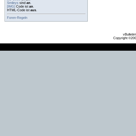
Smileys
sind
an
.
[IMG]
Code ist
an
.
HTML-Code ist
aus
.
Foren-Regeln
vBulleti
Copyright ©2000