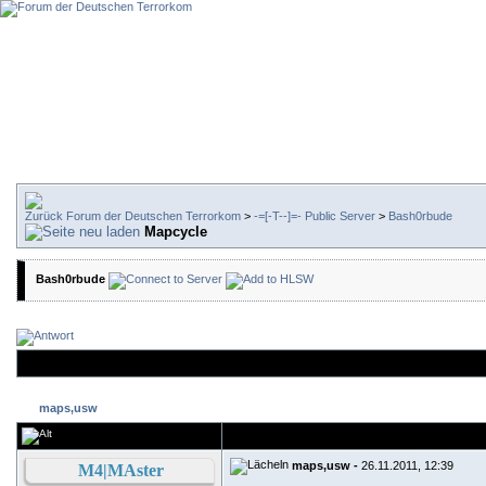
Forum der Deutschen Terrorkom
>
-=[-T--]=- Public Server
>
Bash0rbude
Mapcycle
Bash0rbude
maps,usw
maps,usw -
26.11.2011, 12:39
M4|MAster