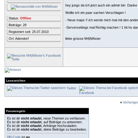
hey jungs da ich jetzt auch ein admin bin
Danke n
Wollte ich ein paar sachen Vorschlagen !
Status:
Offline
- Neue maps !! ich werde mich mal mit den ande
Beiträge: 28
-Serversettings mal Richtig machen ! 1 hit hs d
Registriert seit: 25.07.2010
Ort: Adendorf
liebe grüsse M4|MAster
Lesezeichen
Twitter
Facebook
«
Vorherig
Forumregeln
Es ist dir
nicht erlaubt
, neue Themen zu verfassen.
Es ist dir
nicht erlaubt
, auf Beiträge zu antworten.
Es ist dir
nicht erlaubt
, Anhänge hochzuladen.
Es ist dir
nicht erlaubt
, deine Beiträge zu bearbeiten.
BB-Code
ist
an
.