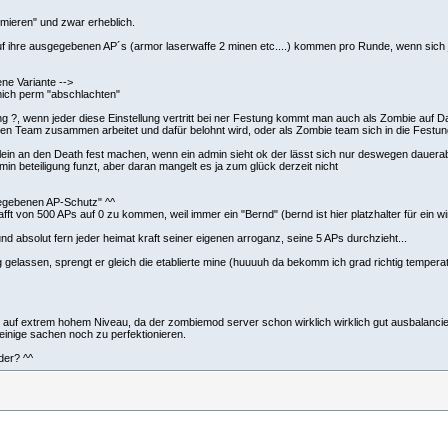
imieren" und zwar erheblich.
 ihre ausgegebenen AP´s (armor laserwaffe 2 minen etc....) kommen pro Runde, wenn sich j
ne Variante -->
mich perm "abschlachten"
 ?, wenn jeder diese Einstellung vertritt bei ner Festung kommt man auch als Zombie auf Daue
eam zusammen arbeitet und dafür belohnt wird, oder als Zombie team sich in die Festung stü
 allein an den Death fest machen, wenn ein admin sieht ok der lässt sich nur deswegen dauer
min beteiligung funzt, aber daran mangelt es ja zum glück derzeit nicht
egebenen AP-Schutz" ^^
ft von 500 APs auf 0 zu kommen, weil immer ein "Bernd" (bernd ist hier platzhalter für ein w
und absolut fern jeder heimat kraft seiner eigenen arroganz, seine 5 APs durchzieht...
ng gelassen, sprengt er gleich die etablierte mine (huuuuh da bekomm ich grad richtig tempe
r auf extrem hohem Niveau, da der zombiemod server schon wirklich wirklich gut ausbalancier
einige sachen noch zu perfektionieren.
der? ^^