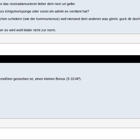
e das nostradamusieren lieber dem next uri geller.
ass ich/gurke/sponge oder sonst ein admin es verdient hat?
schen scheitern (wie der kommunismus) weil niemand dem anderen was gönnt. guck dir doch jet
r es wird wohl leider nicht zur norm.
ißten gestorben ist, einen kleinen Bonus (5-10 AP).