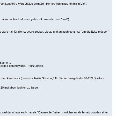
denkanstöße"/Vorschläge beim Zombiemod (ich glaub ich bin infiziert)
a von optimal fall eines jeden afk fakenden aus*hust*)
Das wäre halt für die hardcore zocker, die ab und an auch echt mal "um die Ecke müssen"
Sache ...
n jede Festung wage, - reinzuholen.
hat, kauft noclip) --------> Taktik "Festung"!!! - Server ausgelastet 18-20S Spieler -
20 mal abschlachten zu lassen.
, weil dann hast auch mal als "Daueropfer" einen multiplen anreiz fernab von den einem