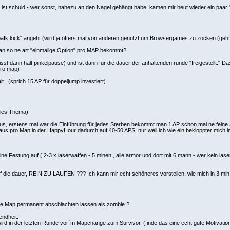
ist schuld - wer sonst, nahezu an den Nagel gehängt habe, kamen mir heut wieder ein paar "
fk kick" angeht (wird ja öfters mal von anderen genutzt um Browsergames zu zocken (geht d
an so ne art "einmalige Option" pro MAP bekommt?
isst dann halt pinkelpause) und ist dann für die dauer der anhaltenden runde "freigestellt." 
pro map)
t.. (sprich 15 AP für doppeljump investiert).
kles Thema)
 aus, erstens mal war die Einführung für jedes Sterben bekommt man 1 AP schon mal ne feine 
chaus pro Map in der HappyHour dadurch auf 40-50 APS, nur weil ich wie ein bekloppter mich i
ine Festung auf ( 2-3 x laserwaffen - 5 minen , alle armor und dort mit 6 mann - wer kein laser 
ie dauer, REIN ZU LAUFEN ??? Ich kann mir echt schöneres vorstellen, wie mich in 3 min 
eine Map permanent abschlachten lassen als zombie ?
endheit.
rd in der letzten Runde vor´m Mapchange zum Survivor. (finde das eine echt gute Motivation