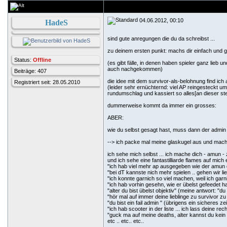
04.06.2012, 00:10
HadeS
sind gute anregungen die du da schreibst ...
zu deinem ersten punkt: machs dir einfach und 
Status:
Offline
(es gibt fälle, in denen haben spieler ganz lieb
auch nachgekommen)
Beiträge: 407
die idee mit dem survivor-als-belohnung find ic
Registriert seit: 28.05.2010
(leider sehr ernüchternd: viel AP reingesteckt 
rundumschlag und kassiert so alles[an dieser stel
dummerweise kommt da immer ein grosses:
ABER:
wie du selbst gesagt hast, muss dann der admin e
--> ich packe mal meine glaskugel aus und ma
ich sehe mich selbst ... ich mache dich - amun 
und ich sehe eine fantastilliarde flames auf mich 
"ich hab viel mehr ap ausgegeben wie der amun 
"bei dT kannste nich mehr spielen .. gehen wir li
"ich konnte garnich so viel machen, weil ich garn
"ich hab vorhin gesehn, wie er übelst gefeedet h
"alter du bist übelst objektiv" (meine antwort: "du
"hör mal auf immer deine lieblinge zu survivor z
"du bist ein fail admin " (übrigens ein sicheres z
"ich hab scooter in der liste ... ich lass deine r
"guck ma auf meine deaths, alter kannst du kei
etc .. etc.. etc..