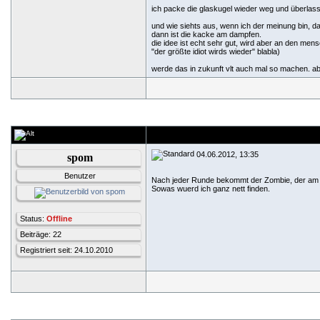
ich packe die glaskugel wieder weg und überlass
und wie siehts aus, wenn ich der meinung bin, d
dann ist die kacke am dampfen.
die idee ist echt sehr gut, wird aber an den men
"der größte idiot wirds wieder" blabla)
werde das in zukunft vlt auch mal so machen. abe
04.06.2012, 13:35
spom
Benutzer
Nach jeder Runde bekommt der Zombie, der am me
Sowas wuerd ich ganz nett finden.
Status:
Offline
Beiträge: 22
Registriert seit: 24.10.2010