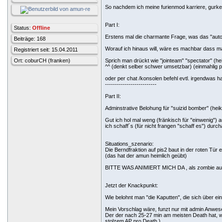
So nachdem ich meine furienmod karriere, gurke 
Part I:
Status:
Offline
Erstens mal die charmante Frage, was das "autoa
Beiträge: 168
Worauf ich hinaus will, wäre es machbar dass m
Registriert seit: 15.04.2011
Ort: coburCH (franken)
Sprich man drückt wie "jointeam" "spectator" (he
^^ (denkt selber schwer umsetzbar) (einmahlig 
oder per chat /konsolen befehl evtl. irgendwas hal
--------------------------
Part II:
Adminstrative Belohung für "suizid bomber" (hei
Gut ich hol mal weng (fränkisch für "einwenig")
ich schaff´s (für nicht frangen "schaff es") dur
Situations_szenario:
Die Berndfraktion auf pis2 baut in der roten Tür e
(das hat der amun heimlich geübt)
BITTE WAS ANIMIERT MICH DA , als zombie auf d
Jetzt der Knackpunkt:
Wie belohnt man "die Kaputten", die sich über 
Mein Vorschlag wäre, funzt nur mit admin Anwes
Der der nach 25-27 min am meisten Death hat, wi
stolzem AP pro Death )