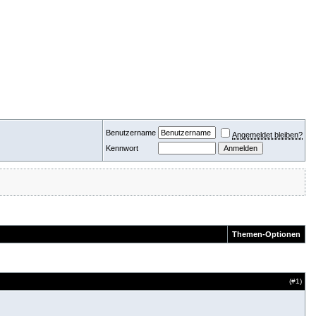
Benutzername
Angemeldet bleiben?
Kennwort
Themen-Optionen
(#
1
)