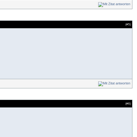
(#
5
)
(#
6
)