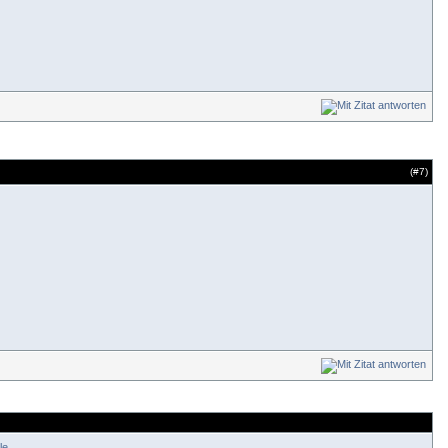
(#
7
)
le