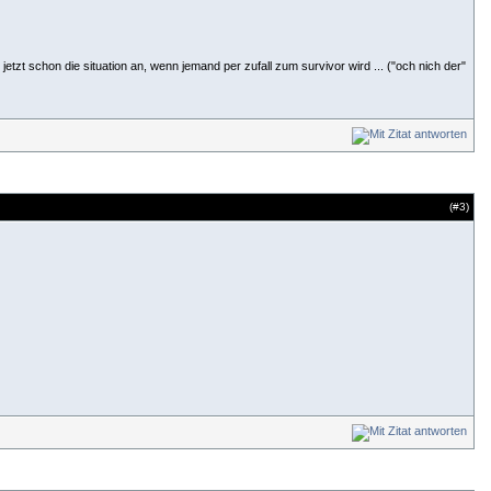
zt schon die situation an, wenn jemand per zufall zum survivor wird ... ("och nich der"
(#
3
)