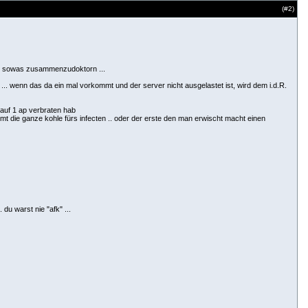
(#
2
)
dig sowas zusammenzudoktorn ...
... wenn das da ein mal vorkommt und der server nicht ausgelastet ist, wird dem i.d.R.
 auf 1 ap verbraten hab
t die ganze kohle fürs infecten .. oder der erste den man erwischt macht einen
u warst nie "afk" ...