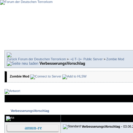
Forum der Deutschen Terrorkom
>
-=[-T--]=- Public Server
>
Zombie Mod
VerbesserungsVorschlag
Zombie Mod
VerbesserungsVorschlag
VerbesserungsVorschlag -
03.06.
amun-re