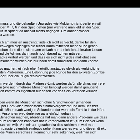
uss und die gekauften Upgrades wie Multijump nicht verlieren will
ber M, 7, 6 in den Spec gehen (nur während man lebt ist der Spec
üllt ist spricht da absolut nichts dagegen. Um danach wieder
kt werden.
ch am meisten anstrengt finde ich nicht schlecht, danke für den
 deswegen diejenigen die bisher kaum mithelfen mehr Mühe geben,
 eben dass diese sich dann einfach nur absichtlich abknallen lassen
und die Admins dann auch noch darauf achten müssen.
acks verteilt werden und dass es sich nicht jedes mal lohnt eine
 ansonsten würden alle nur noch damit rumlaufen und dann könnte
 machen, einfach eher freiwillig anstatt es gleich als verbindliche
en Problemen. Eine Belohnung jede Runde für den aktivsten Zombie
er über ein Plugin realisiert werden.
 werden, durch das Madness-Limit werden dafür allerdings mehrere
fen (wie auch mehrere Menschen benötigt werden damit genügend
en kommt es eigentlich nur selten vor dass ein Versteck wirklich
erden wenn die Menschen sich ohne Grund weigern jemanden
 per Chat/Voice mindestens einmal vorgewarnt und dem Besitzer
(die Minen nach wenigen Sekunden oder wenn ein Zombie in der Nähe
bt). Ansonsten wird derjenige ganz einfach gebannt.
 Menschen machen, allerdings hat man dann andere Probleme wie dass
um rausfinden kann wer dafür verantwortlich ist (zum Beispiel wenn
 rein will). Von mir aus gesehen ist dies schlimmer, weil man
ssiert ziemlich eindeutig sehen kann wer es war und diesen direkt
ie Minen zerschiesst kommt nur sehr selten vor, weil man sich