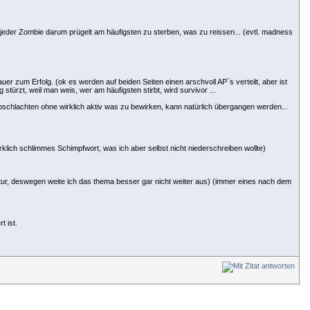
eder Zombie darum prügelt am häufigsten zu sterben, was zu reissen... (evtl. madness
r zum Erfolg. (ok es werden auf beiden Seiten einen arschvoll AP´s verteilt, aber ist
rzt, weil man weis, wer am häufigsten stirbt, wird survivor ...
abschlachten ohne wirklich aktiv was zu bewirken, kann natürlich übergangen werden...
irklich schlimmes Schimpfwort, was ich aber selbst nicht niederschreiben wollte)
ratur, deswegen weite ich das thema besser gar nicht weiter aus) (immer eines nach dem
t ist.