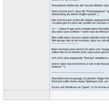
Desweiteren dürfte das die "kurzeit afkfaker dez
Hinzu kommt auch, dass die "Festungsbauer" auf
überprüfung als admin möglich ja/nein...)
Hier kommt auch schon die negativ angesproche
"na dann geh ich doch als zombie her und lass 
<<---- meine Frage wem schadet diese Einstellung
das dann sooo schlimm ? wenn man als Menschen T
Man sollte diese Survivor option natürlich nicht
Wie gesagt, das ist ein szenario, dass nur mit ad
---------------------------
Beim nächsten post sprech ich dann vom "ausg
selbst hab ich es binnen einer map schon geschaf
sich mit in eine angehende "festung" reinpflanzt 
wird er dann mal nicht binnen 2 sek in die festu
anderen ^^)
------------------------------------------------------
Abschliessend sei gesagt, ich jammer /klage hie
Dennoch sollte immer etwas Spielraum sein, um 
Gruss und Handkuss an "game", er ist ne frau o