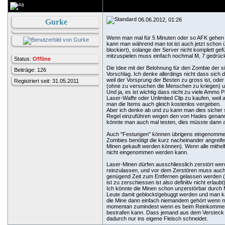
06.06.2012, 01:26
Gurke
Wenn man mal für 5 Minuten oder so AFK gehen m
kann man während man tot ist auch jetzt schon ü
blockiert), solange der Server nicht komplett gef
mitzuspielen muss einfach nochmal M, 7 gedrüc
Status:
Offline
Die Idee mit der Belohnung für den Zombie der si
Beiträge: 126
Vorschlag. Ich denke allerdings nicht dass sich
weil der Vorsprung der Besten zu gross ist, oder
Registriert seit: 31.05.2011
(ohne zu versuchen die Menschen zu kriegen) 
Und ja, es ist wichtig dass nicht zu viele Ammo P
Laser-Waffe oder Unlimited Clip zu kaufen, weil
man die Items auch gleich kostenlos vergeben.
Aber ich denke ab und zu kann man dies sicher so
Regel einzuführen wegen den von Hades genannt
könnte man auch mal testen, dies müsste dann ab
Auch "Festungen" können übrigens eingenommen
Zombies benötigt die kurz nacheinander angrei
Minen gekauft werden können). Wenn alle mithelf
nicht eingenommen werden kann.
Laser-Minen dürfen ausschliesslich zerstört w
reinzulassen, und vor dem Zerstören muss auch
genügend Zeit zum Entfernen gelassen werden 
ist zu zerschiessen ist also definitiv nicht erlau
Ich könnte die Minen schon unzerstörbar durch
Leute damit geblockt/gebuggt werden und man ka
die Mine dann einfach niemandem gehört wenn man
momentan zumindest wenn es beim Reinkommen pa
bestrafen kann. Dass jemand aus dem Versteck d
dadurch nur ins eigene Fleisch schneidet.