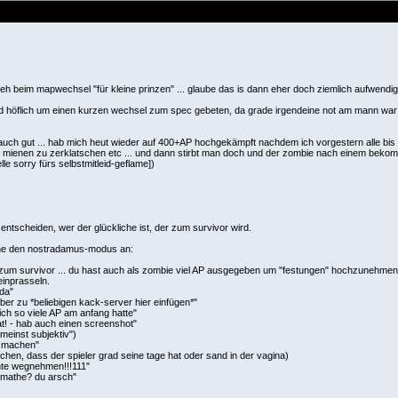
geh beim mapwechsel "für kleine prinzen" ... glaube das is dann eher doch ziemlich aufwen
 und höflich um einen kurzen wechsel zum spec gebeten, da grade irgendeine not am mann war 
h auch gut ... hab mich heut wieder auf 400+AP hochgekämpft nachdem ich vorgestern alle bis
um mienen zu zerklatschen etc ... und dann stirbt man doch und der zombie nach einem bekomm
le sorry fürs selbstmitleid-geflame])
ntscheiden, wer der glückliche ist, der zum survivor wird.
che den nostradamus-modus an:
- zum survivor ... du hast auch als zombie viel AP ausgegeben um "festungen" hochzunehmen. d
einprasseln.
da"
eber zu *beliebigen kack-server hier einfügen*"
ich so viele AP am anfang hatte"
at! - hab auch einen screenshot"
 meinst subjektiv")
u machen"
eichen, dass der spieler grad seine tage hat oder sand in der vagina)
echte wegnehmen!!!111"
n mathe? du arsch"