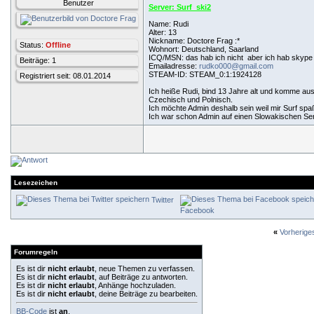
Benutzer
Server: Surf_ski2
Name: Rudi
Alter: 13
Nickname: Doctore Frag :*
Status:
Offline
Wohnort: Deutschland, Saarland
ICQ/MSN:
das hab ich nicht
aber ich hab skyp
Beiträge: 1
Emailadresse:
rudko000@gmail.com
STEAM-ID: STEAM_0:1:1924128
Registriert seit: 08.01.2014
Ich heiße Rudi, bind 13 Jahre alt und komme au
Czechisch und Polnisch.
Ich möchte Admin deshalb sein weil mir Surf sp
Ich war schon Admin auf einen Slowakischen Se
Lesezeichen
Twitter
Facebook
«
Vorherig
Forumregeln
Es ist dir
nicht erlaubt
, neue Themen zu verfassen.
Es ist dir
nicht erlaubt
, auf Beiträge zu antworten.
Es ist dir
nicht erlaubt
, Anhänge hochzuladen.
Es ist dir
nicht erlaubt
, deine Beiträge zu bearbeiten.
BB-Code
ist
an
.