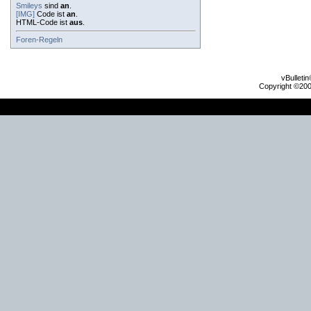
Smileys
sind
an
.
[IMG]
Code ist
an
.
HTML-Code ist
aus
.
Foren-Regeln
vBulleti
Copyright ©2000