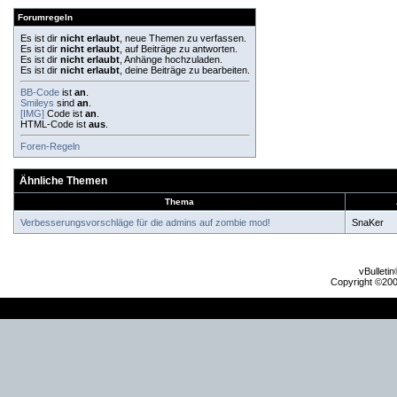
Forumregeln
Es ist dir
nicht erlaubt
, neue Themen zu verfassen.
Es ist dir
nicht erlaubt
, auf Beiträge zu antworten.
Es ist dir
nicht erlaubt
, Anhänge hochzuladen.
Es ist dir
nicht erlaubt
, deine Beiträge zu bearbeiten.
BB-Code
ist
an
.
Smileys
sind
an
.
[IMG]
Code ist
an
.
HTML-Code ist
aus
.
Foren-Regeln
Ähnliche Themen
Thema
Verbesserungsvorschläge für die admins auf zombie mod!
SnaKer
vBulleti
Copyright ©2000