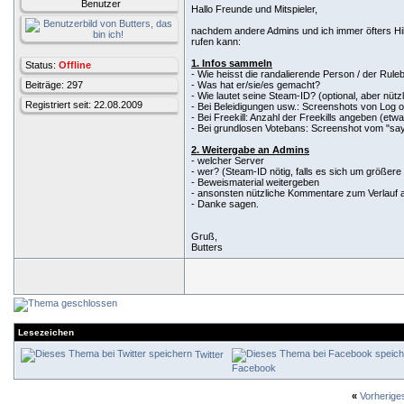
Benutzer
Hallo Freunde und Mitspieler,
nachdem andere Admins und ich immer öfters Hilf
rufen kann:
1. Infos sammeln
Status:
Offline
- Wie heisst die randalierende Person / der Rule
Beiträge: 297
- Was hat er/sie/es gemacht?
- Wie lautet seine Steam-ID? (optional, aber nützl
Registriert seit: 22.08.2009
- Bei Beleidigungen usw.: Screenshots von Log o
- Bei Freekill: Anzahl der Freekills angeben (etwa
- Bei grundlosen Votebans: Screenshot vom "say
2. Weitergabe an Admins
- welcher Server
- wer? (Steam-ID nötig, falls es sich um größer
- Beweismaterial weitergeben
- ansonsten nützliche Kommentare zum Verlauf an
- Danke sagen.
Gruß,
Butters
Lesezeichen
Twitter
Facebook
«
Vorherig