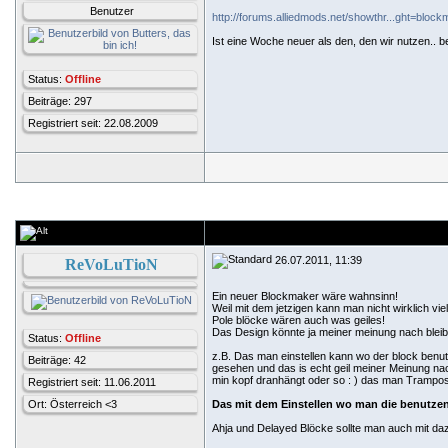
Benutzer
http://forums.alliedmods.net/showthr...ght=bloc
Ist eine Woche neuer als den, den wir nutzen.. be
Status:
Offline
Beiträge: 297
Registriert seit: 22.08.2009
26.07.2011, 11:39
ReVoLuTioN
Ein neuer Blockmaker wäre wahnsinn!
Weil mit dem jetzigen kann man nicht wirklich vie
Pole blöcke wären auch was geiles!
Das Design könnte ja meiner meinung nach bleibe
Status:
Offline
z.B. Das man einstellen kann wo der block benut
Beiträge: 42
gesehen und das is echt geil meiner Meinung na
min kopf dranhängt oder so : ) das man Trampo
Registriert seit: 11.06.2011
Ort: Österreich <3
Das mit dem Einstellen wo man die benutze
Ahja und Delayed Blöcke sollte man auch mit da