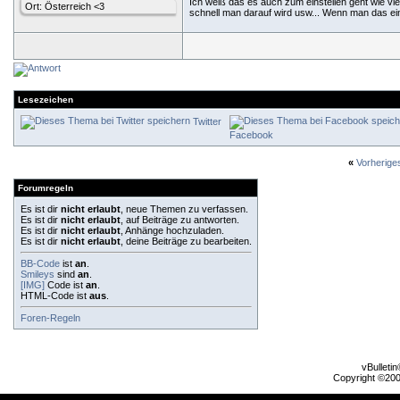
Ich weiß das es auch zum einstellen geht wie viel
Ort: Österreich <3
schnell man darauf wird usw... Wenn man das ein
Lesezeichen
Twitter
Facebook
«
Vorherig
Forumregeln
Es ist dir
nicht erlaubt
, neue Themen zu verfassen.
Es ist dir
nicht erlaubt
, auf Beiträge zu antworten.
Es ist dir
nicht erlaubt
, Anhänge hochzuladen.
Es ist dir
nicht erlaubt
, deine Beiträge zu bearbeiten.
BB-Code
ist
an
.
Smileys
sind
an
.
[IMG]
Code ist
an
.
HTML-Code ist
aus
.
Foren-Regeln
vBulleti
Copyright ©2000