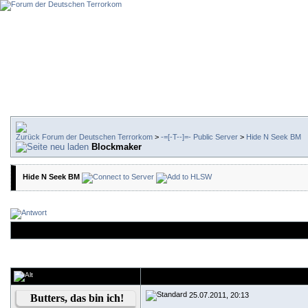
Forum der Deutschen Terrorkom
>
-=[-T--]=- Public Server
>
Hide N Seek BM
Blockmaker
Hide N Seek BM
25.07.2011, 20:13
Butters, das bin ich!