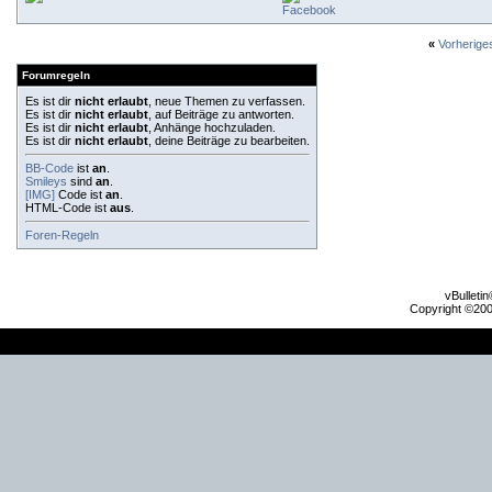
Facebook
«
Vorherig
Forumregeln
Es ist dir
nicht erlaubt
, neue Themen zu verfassen.
Es ist dir
nicht erlaubt
, auf Beiträge zu antworten.
Es ist dir
nicht erlaubt
, Anhänge hochzuladen.
Es ist dir
nicht erlaubt
, deine Beiträge zu bearbeiten.
BB-Code
ist
an
.
Smileys
sind
an
.
[IMG]
Code ist
an
.
HTML-Code ist
aus
.
Foren-Regeln
vBulleti
Copyright ©2000