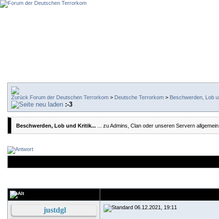
Forum der Deutschen Terrorkom
>
Deutsche Terrorkom
>
Beschwerden, Lob und
:-3
Beschwerden, Lob und Kritik...
... zu Admins, Clan oder unseren Servern allgemein
06.12.2021, 19:11
justdgl