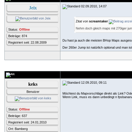
02.09.2010, 14:07
Jeix
Zitat von
screamtaker
Nehm doch gleich maps mit 270iger jum
Status:
Offline
Beiträge: 874
Du hast ja auch die meisten BHop Maps ausges
Registriert seit: 22.08.2009
Der 260er Jump ist natürlich optional und man i
12.09.2010, 09:11
keks
Benutzer
Möchtest du Mapvorschläge direkt als Link? Od
Wenn Link, muss es dann unbedingt n fpsbanana 
Status:
Offline
Beiträge: 637
Registriert seit: 24.01.2010
Ort: Bamberg