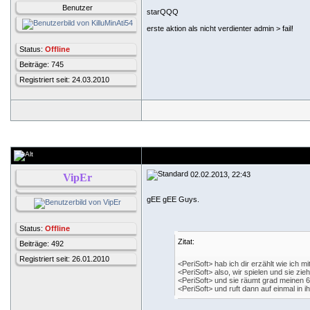
Benutzer
starQQQ
erste aktion als nicht verdienter admin > fail!
Status:
Offline
Beiträge: 745
Registriert seit: 24.03.2010
02.02.2013, 22:43
VipEr
gEE gEE Guys.
Status:
Offline
Zitat:
Beiträge: 492
Registriert seit: 26.01.2010
<PeriSoft> hab ich dir erzählt wie ich
<PeriSoft> also, wir spielen und sie zieh
<PeriSoft> und sie räumt grad meinen 
<PeriSoft> und ruft dann auf einmal in 