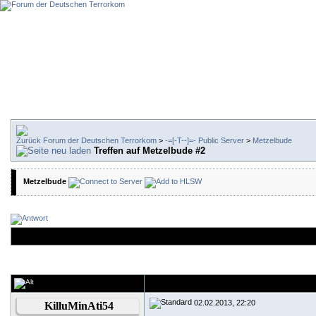
Forum der Deutschen Terrorkom
>
-=[-T--]=- Public Server
>
Metzelbude
Treffen auf Metzelbude #2
Metzelbude
02.02.2013, 22:20
KilluMinAti54