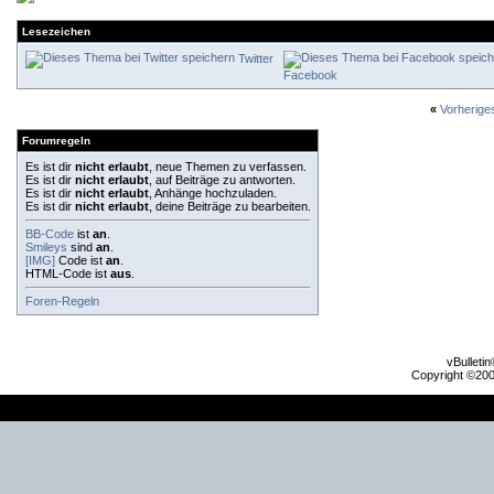
Lesezeichen
Twitter
Facebook
«
Vorherig
Forumregeln
Es ist dir
nicht erlaubt
, neue Themen zu verfassen.
Es ist dir
nicht erlaubt
, auf Beiträge zu antworten.
Es ist dir
nicht erlaubt
, Anhänge hochzuladen.
Es ist dir
nicht erlaubt
, deine Beiträge zu bearbeiten.
BB-Code
ist
an
.
Smileys
sind
an
.
[IMG]
Code ist
an
.
HTML-Code ist
aus
.
Foren-Regeln
vBulleti
Copyright ©2000