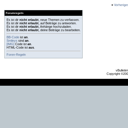
«
Vorherig
Forumregeln
Es ist dir
nicht erlaubt
, neue Themen zu verfassen.
Es ist dir
nicht erlaubt
, auf Beiträge zu antworten.
Es ist dir
nicht erlaubt
, Anhänge hochzuladen.
Es ist dir
nicht erlaubt
, deine Beiträge zu bearbeiten.
BB-Code
ist
an
.
Smileys
sind
an
.
[IMG]
Code ist
an
.
HTML-Code ist
aus
.
Foren-Regeln
vBulleti
Copyright ©2000