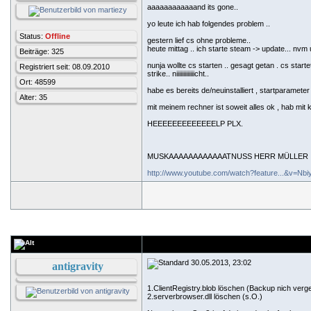
aaaaaaaaaaaand its gone..
yo leute ich hab folgendes problem ..
Status:
Offline
gestern lief cs ohne probleme..
heute mittag .. ich starte steam -> update... nvm u
Beiträge: 325
nunja wollte cs starten .. gesagt getan . cs start
Registriert seit: 08.09.2010
strike.. niiiiiiiiiiiiicht..
Ort: 48599
habe es bereits de/neuinstalliert , startparameter 
Alter: 35
mit meinem rechner ist soweit alles ok , hab mit
HEEEEEEEEEEEEELP PLX.
MUSKAAAAAAAAAAAATNUSS HERR MÜLLER
http://www.youtube.com/watch?feature...&v=N
30.05.2013, 23:02
antigravity
1.ClientRegistry.blob löschen (Backup nich verg
2.serverbrowser.dll löschen (s.O.)