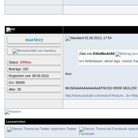
01.06.2013, 17:54
martiezy
Zitat von
KilluMinAti54
ers behindaaart. daran lags. master fra
Status:
Offline
Beiträge: 325
isso
Registriert seit: 08.09.2010
Ort: 48599
MUSKAAAAAAAAAAAATNUSS HERR MÜLLER
Alter: 35
http://www.youtube.com/watch?feature...&v=N
Lesezeichen
Twitter
Facebook