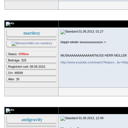
01.06.2013, 01:27
martiezy
klappt wieder wuuuuuuuuuuza :>
Status:
Offline
MUSKAAAAAAAAAAAATNUSS HERR MÜLLER
Beiträge: 325
http://www.youtube.com/watch?feature...&v=N
Registriert seit: 08.09.2010
Ort: 48599
Alter: 35
01.06.2013, 12:49
antigravity