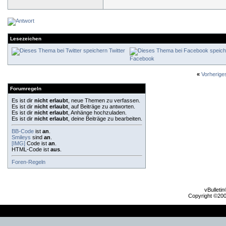
Lesezeichen
Twitter
Facebook
«
Vorherig
Forumregeln
Es ist dir
nicht erlaubt
, neue Themen zu verfassen.
Es ist dir
nicht erlaubt
, auf Beiträge zu antworten.
Es ist dir
nicht erlaubt
, Anhänge hochzuladen.
Es ist dir
nicht erlaubt
, deine Beiträge zu bearbeiten.
BB-Code
ist
an
.
Smileys
sind
an
.
[IMG]
Code ist
an
.
HTML-Code ist
aus
.
Foren-Regeln
vBulleti
Copyright ©2000