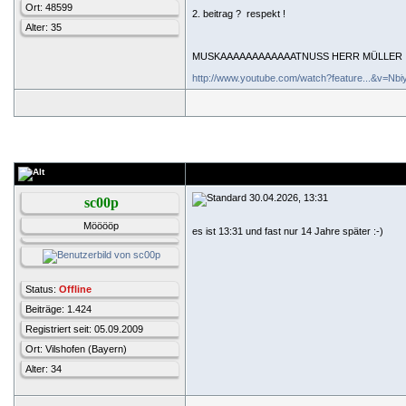
Ort: 48599
2. beitrag ?
respekt !
Alter: 35
MUSKAAAAAAAAAAAATNUSS HERR MÜLLER
http://www.youtube.com/watch?feature...&v=N
30.04.2026, 13:31
sc00p
Mööööp
es ist 13:31 und fast nur 14 Jahre später :-)
Status:
Offline
Beiträge: 1.424
Registriert seit: 05.09.2009
Ort: Vilshofen (Bayern)
Alter: 34