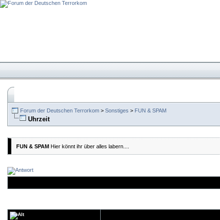
Forum der Deutschen Terrorkom
>
Sonstiges
>
FUN & SPAM
Uhrzeit
FUN & SPAM
Hier könnt ihr über alles labern....