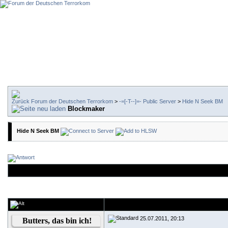
Forum der Deutschen Terrorkom
>
-=[-T--]=- Public Server
>
Hide N Seek BM
Blockmaker
Hide N Seek BM
25.07.2011, 20:13
Butters, das bin ich!