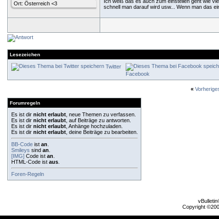
Ich weiß das es auch zum einstellen geht wie viel
Ort: Österreich <3
schnell man darauf wird usw... Wenn man das ein
Lesezeichen
Twitter
Facebook
«
Vorherig
Forumregeln
Es ist dir
nicht erlaubt
, neue Themen zu verfassen.
Es ist dir
nicht erlaubt
, auf Beiträge zu antworten.
Es ist dir
nicht erlaubt
, Anhänge hochzuladen.
Es ist dir
nicht erlaubt
, deine Beiträge zu bearbeiten.
BB-Code
ist
an
.
Smileys
sind
an
.
[IMG]
Code ist
an
.
HTML-Code ist
aus
.
Foren-Regeln
vBulleti
Copyright ©2000