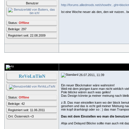
Benutzer
http://forums.alliedmods.net/showthr...ght=bloc
Ist eine Woche neuer als den, den wir nutzen.. be
Status:
Offline
Beiträge: 297
Registriert seit: 22.08.2009
26.07.2011, 11:39
ReVoLuTioN
Ein neuer Blockmaker wäre wahnsinn!
Weil mit dem jetzigen kann man nicht wirklich vie
Pole blöcke wären auch was geiles!
Das Design könnte ja meiner meinung nach bleibe
Status:
Offline
z.B. Das man einstellen kann wo der block benut
Beiträge: 42
gesehen und das is echt geil meiner Meinung na
min kopf dranhängt oder so : ) das man Trampo
Registriert seit: 11.06.2011
Ort: Österreich <3
Das mit dem Einstellen wo man die benutze
Ahja und Delayed Blöcke sollte man auch mit da