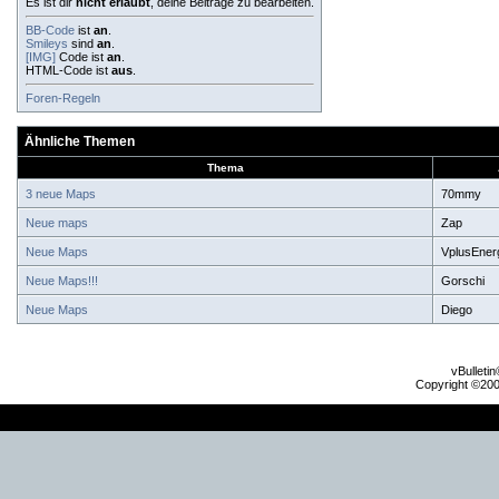
Es ist dir
nicht erlaubt
, deine Beiträge zu bearbeiten.
BB-Code
ist
an
.
Smileys
sind
an
.
[IMG]
Code ist
an
.
HTML-Code ist
aus
.
Foren-Regeln
Ähnliche Themen
Thema
3 neue Maps
70mmy
Neue maps
Zap
Neue Maps
VplusEner
Neue Maps!!!
Gorschi
Neue Maps
Diego
vBulleti
Copyright ©2000