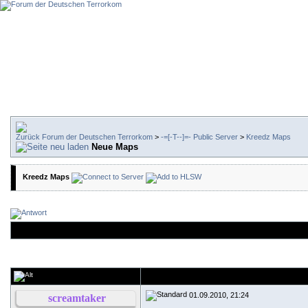
Forum der Deutschen Terrorkom
>
-=[-T--]=- Public Server
>
Kreedz Maps
Neue Maps
Kreedz Maps
01.09.2010, 21:24
screamtaker