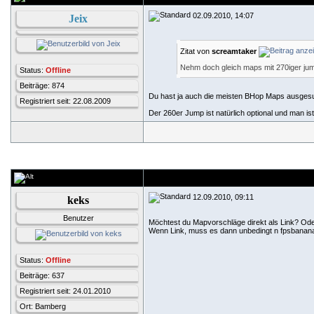
02.09.2010, 14:07
Jeix
Zitat von
screamtaker
Nehm doch gleich maps mit 270iger jum
Status:
Offline
Beiträge: 874
Du hast ja auch die meisten BHop Maps ausges
Registriert seit: 22.08.2009
Der 260er Jump ist natürlich optional und man i
12.09.2010, 09:11
keks
Benutzer
Möchtest du Mapvorschläge direkt als Link? Od
Wenn Link, muss es dann unbedingt n fpsbanana 
Status:
Offline
Beiträge: 637
Registriert seit: 24.01.2010
Ort: Bamberg