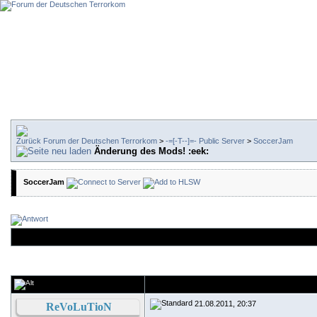
Forum der Deutschen Terrorkom
>
-=[-T--]=- Public Server
>
SoccerJam
Änderung des Mods! :eek:
SoccerJam
21.08.2011, 20:37
ReVoLuTioN