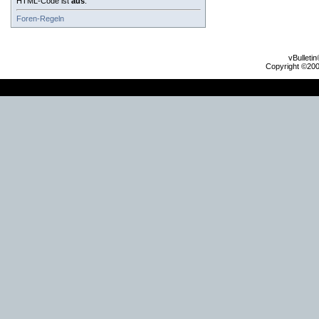
HTML-Code ist
aus
.
Foren-Regeln
vBulleti
Copyright ©2000