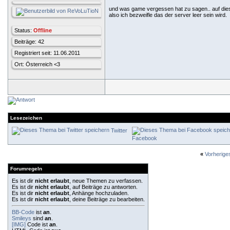
und was game vergessen hat zu sagen.. auf dies
also ich bezweifle das der server leer sein wird.
Status:
Offline
Beiträge: 42
Registriert seit: 11.06.2011
Ort: Österreich <3
Lesezeichen
Twitter
Facebook
«
Vorherig
Forumregeln
Es ist dir
nicht erlaubt
, neue Themen zu verfassen.
Es ist dir
nicht erlaubt
, auf Beiträge zu antworten.
Es ist dir
nicht erlaubt
, Anhänge hochzuladen.
Es ist dir
nicht erlaubt
, deine Beiträge zu bearbeiten.
BB-Code
ist
an
.
Smileys
sind
an
.
[IMG]
Code ist
an
.