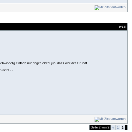
(#
13
)
hwindelig einfach nur abgefucked, jup, dass war der Grund!
 nicht -.-
Seite 2 von 2
<
1
2