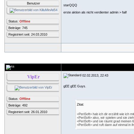
Benutzer
starQQQ
erste aktion als nicht verdienter admin > fail!
Status:
Offline
Beiträge: 745
Registriert seit: 24.03.2010
02.02.2013, 22:43
VipEr
gEE gEE Guys.
Status:
Offline
Zitat:
Beiträge: 492
Registriert seit: 26.01.2010
<PeriSoft> hab ich dir erzählt wie ich
<PeriSoft> also, wir spielen und sie zieh
<PeriSoft> und sie räumt grad meinen 
<PeriSoft> und ruft dann auf einmal in 