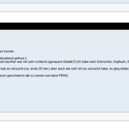
men konnte.
denabend gefreut (:
d nachher war mir sehr schlecht (genauere Details?) Ich habe mich Erbrochen, Kopfweh, Sc
hab es versucht (ca. erste 20 min.) aber auch wie sehr ich es versucht habe, es ging einfach
davon geschwärmt alle zu ownen und dann PENG.