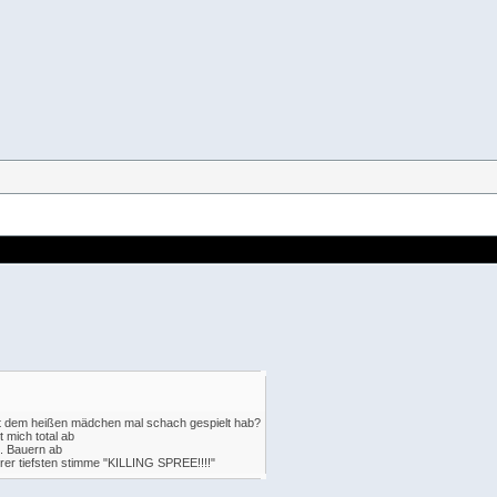
 mit dem heißen mädchen mal schach gespielt hab?
t mich total ab
6. Bauern ab
ihrer tiefsten stimme "KILLING SPREE!!!!"