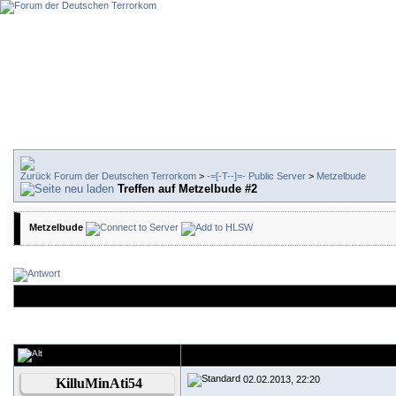
Forum der Deutschen Terrorkom
>
-=[-T--]=- Public Server
>
Metzelbude
Treffen auf Metzelbude #2
Metzelbude
02.02.2013, 22:20
KilluMinAti54