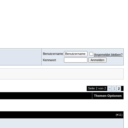
Benutzername
Angemeldet bleiben?
Kennwort
Seite 2 von 2
<
1
2
Themen-Optionen
(#
11
)