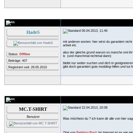
06.04.2013, 11:46
HadeS
mit anderen worten: hier wirst du garantiert nic
arbeit etc.
also der gleiche grund warum so manche omi ihr
Status:
Offline
is
(und manchmal nichtmal dann)
Beiträge: 407
bleibt nur weiter-suchen und dich in geeigneter
gibt doch garantiert gute modding-hilfen und tut-
Registriert seit: 28.05.2010
22.04.2013, 20:08
MC.T-SHIRT
Benutzer
Was möchtest du ? ich kann dir alle von hier s
Zitat von
Battleboi Basti
: Im Internet ist es wie ei