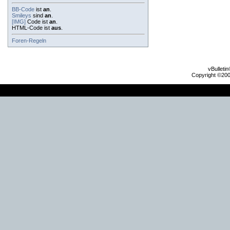
BB-Code
ist
an
.
Smileys
sind
an
.
[IMG]
Code ist
an
.
HTML-Code ist
aus
.
Foren-Regeln
vBulleti
Copyright ©2000