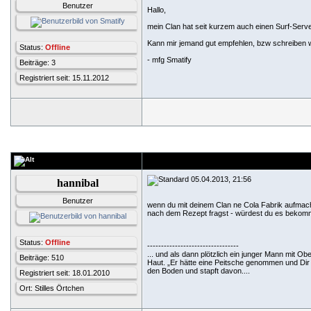
Benutzer
Hallo,
mein Clan hat seit kurzem auch einen Surf-Server,
Kann mir jemand gut empfehlen, bzw schreiben 
Status:
Offline
- mfg Smatify
Beiträge: 3
Registriert seit: 15.11.2012
05.04.2013, 21:56
hannibal
Benutzer
wenn du mit deinem Clan ne Cola Fabrik aufmac
nach dem Rezept fragst - würdest du es beko
Status:
Offline
---------------------------------
... und als dann plötzlich ein junger Mann mit Ob
Beiträge: 510
Haut. „Er hätte eine Peitsche genommen und Dir 
den Boden und stapft davon....
Registriert seit: 18.01.2010
Ort: Stilles Örtchen