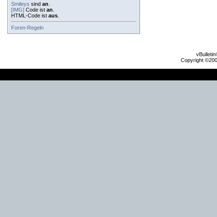
Smileys
sind
an
.
[IMG]
Code ist
an
.
HTML-Code ist
aus
.
Foren-Regeln
vBulleti
Copyright ©2000