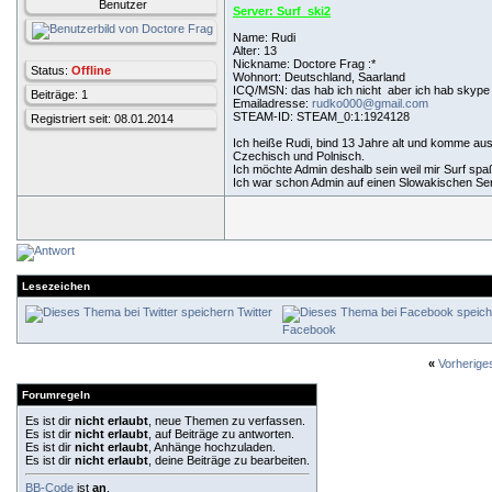
Benutzer
Server: Surf_ski2
Name: Rudi
Alter: 13
Nickname: Doctore Frag :*
Status:
Offline
Wohnort: Deutschland, Saarland
ICQ/MSN:
das hab ich nicht
aber ich hab skyp
Beiträge: 1
Emailadresse:
rudko000@gmail.com
STEAM-ID: STEAM_0:1:1924128
Registriert seit: 08.01.2014
Ich heiße Rudi, bind 13 Jahre alt und komme au
Czechisch und Polnisch.
Ich möchte Admin deshalb sein weil mir Surf sp
Ich war schon Admin auf einen Slowakischen Se
Lesezeichen
Twitter
Facebook
«
Vorherig
Forumregeln
Es ist dir
nicht erlaubt
, neue Themen zu verfassen.
Es ist dir
nicht erlaubt
, auf Beiträge zu antworten.
Es ist dir
nicht erlaubt
, Anhänge hochzuladen.
Es ist dir
nicht erlaubt
, deine Beiträge zu bearbeiten.
BB-Code
ist
an
.