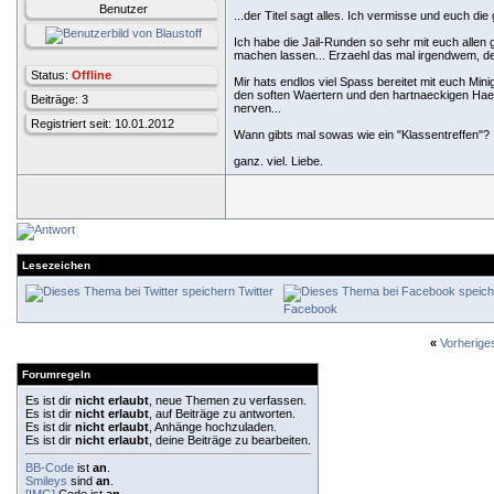
Benutzer
...der Titel sagt alles. Ich vermisse und euch die
Ich habe die Jail-Runden so sehr mit euch allen 
machen lassen... Erzaehl das mal irgendwem, der
Status:
Offline
Mir hats endlos viel Spass bereitet mit euch M
den soften Waertern und den hartnaeckigen Haeft
Beiträge: 3
nerven...
Registriert seit: 10.01.2012
Wann gibts mal sowas wie ein "Klassentreffen"? 
ganz. viel. Liebe.
Lesezeichen
Twitter
Facebook
«
Vorherig
Forumregeln
Es ist dir
nicht erlaubt
, neue Themen zu verfassen.
Es ist dir
nicht erlaubt
, auf Beiträge zu antworten.
Es ist dir
nicht erlaubt
, Anhänge hochzuladen.
Es ist dir
nicht erlaubt
, deine Beiträge zu bearbeiten.
BB-Code
ist
an
.
Smileys
sind
an
.