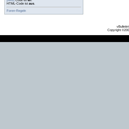
[IMG]
Code ist
an
.
HTML-Code ist
aus
.
Foren-Regeln
vBulleti
Copyright ©2000