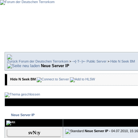
Forum der Deutschen Terrorkom
>
-=[-T--]=- Public Server
>
Hide N Seek BM
Neue Server IP
Hide N Seek BM
Neue Server IP
Neue Server IP -
04.07.2010, 15:16
svN:y