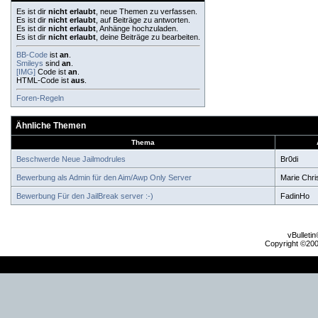
Es ist dir
nicht erlaubt
, neue Themen zu verfassen.
Es ist dir
nicht erlaubt
, auf Beiträge zu antworten.
Es ist dir
nicht erlaubt
, Anhänge hochzuladen.
Es ist dir
nicht erlaubt
, deine Beiträge zu bearbeiten.
BB-Code
ist
an
.
Smileys
sind
an
.
[IMG]
Code ist
an
.
HTML-Code ist
aus
.
Foren-Regeln
Ähnliche Themen
Thema
Beschwerde Neue Jailmodrules
Br0di
Bewerbung als Admin für den Aim/Awp Only Server
Marie Chr
Bewerbung Für den JailBreak server :-)
FadinHo
vBulleti
Copyright ©2000