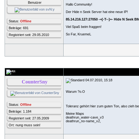
Benutzer
Hallo Community!
Der Hide n Seek Server hat eine neue IP!
85.14.216.127:27050 -=[-T--]=- Hide N Seek B
Status:
Offline
Viel Spaß beim fraggen!
Beiträge: 691
So Far, KruemeL
Registriert seit: 29.05.2010
04.07.2010, 15:18
CounterSny
Warum ?o.O
Status:
Offline
Toleranz gehört hier zum guten Ton, also zieh 
Beiträge: 1.184
Meine Maps
deathrun_water-cave_v3
Registriert seit: 27.05.2009
deathrun_no-name_v2,
Ort: nung muss sein!