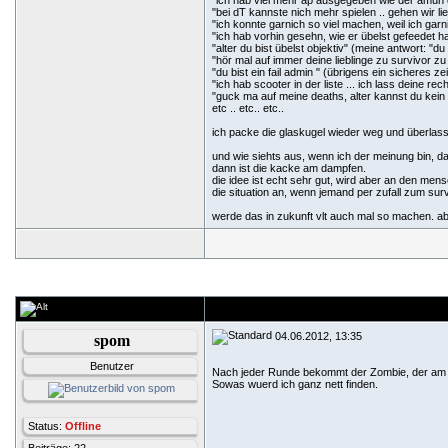
"ich hab viel mehr ap ausgegeben wie der amun 
"bei dT kannste nich mehr spielen .. gehen wir li
"ich konnte garnich so viel machen, weil ich garn
"ich hab vorhin gesehn, wie er übelst gefeedet h
"alter du bist übelst objektiv" (meine antwort: "du
"hör mal auf immer deine lieblinge zu survivor z
"du bist ein fail admin " (übrigens ein sicheres z
"ich hab scooter in der liste ... ich lass deine r
"guck ma auf meine deaths, alter kannst du kei
etc .. etc.. etc..
ich packe die glaskugel wieder weg und überlass
und wie siehts aus, wenn ich der meinung bin, d
dann ist die kacke am dampfen.
die idee ist echt sehr gut, wird aber an den m
die situation an, wenn jemand per zufall zum survi
werde das in zukunft vlt auch mal so machen. abe
04.06.2012, 13:35
spom
Benutzer
Nach jeder Runde bekommt der Zombie, der am me
Sowas wuerd ich ganz nett finden.
Status:
Offline