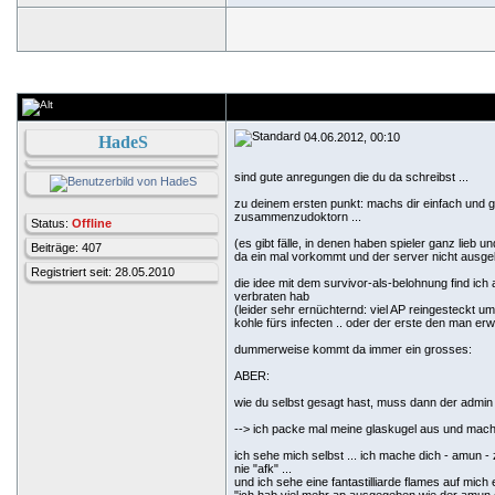
04.06.2012, 00:10
HadeS
sind gute anregungen die du da schreibst ...
zu deinem ersten punkt: machs dir einfach und g
zusammenzudoktorn ...
Status:
Offline
(es gibt fälle, in denen haben spieler ganz lie
Beiträge: 407
da ein mal vorkommt und der server nicht ausge
Registriert seit: 28.05.2010
die idee mit dem survivor-als-belohnung find ic
verbraten hab
(leider sehr ernüchternd: viel AP reingesteckt 
kohle fürs infecten .. oder der erste den man erw
dummerweise kommt da immer ein grosses:
ABER:
wie du selbst gesagt hast, muss dann der admin e
--> ich packe mal meine glaskugel aus und ma
ich sehe mich selbst ... ich mache dich - amun 
nie "afk" ...
und ich sehe eine fantastilliarde flames auf mich 