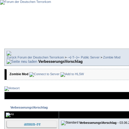
Forum der Deutschen Terrorkom
>
-=[-T--]=- Public Server
>
Zombie Mod
VerbesserungsVorschlag
Zombie Mod
VerbesserungsVorschlag
VerbesserungsVorschlag -
03.06.
amun-re