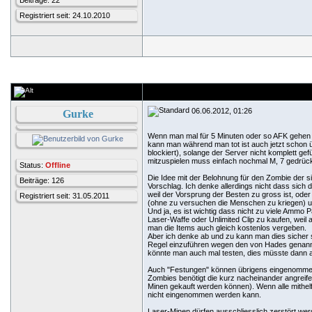
Beiträge: 22
Registriert seit: 24.10.2010
06.06.2012, 01:26
Gurke
Wenn man mal für 5 Minuten oder so AFK gehen m
kann man während man tot ist auch jetzt schon ü
blockiert), solange der Server nicht komplett gef
mitzuspielen muss einfach nochmal M, 7 gedrüc
Status:
Offline
Die Idee mit der Belohnung für den Zombie der si
Beiträge: 126
Vorschlag. Ich denke allerdings nicht dass sich
weil der Vorsprung der Besten zu gross ist, oder
Registriert seit: 31.05.2011
(ohne zu versuchen die Menschen zu kriegen) 
Und ja, es ist wichtig dass nicht zu viele Ammo P
Laser-Waffe oder Unlimited Clip zu kaufen, weil
man die Items auch gleich kostenlos vergeben.
Aber ich denke ab und zu kann man dies sicher so
Regel einzuführen wegen den von Hades genannt
könnte man auch mal testen, dies müsste dann ab
Auch "Festungen" können übrigens eingenommen
Zombies benötigt die kurz nacheinander angrei
Minen gekauft werden können). Wenn alle mithelf
nicht eingenommen werden kann.
Laser-Minen dürfen ausschliesslich zerstört w