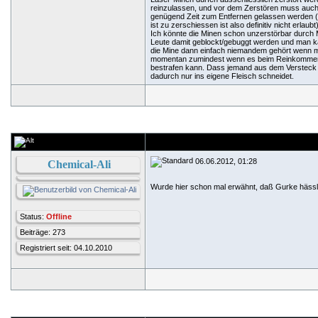
reinzulassen, und vor dem Zerstören muss auch
genügend Zeit zum Entfernen gelassen werden 
ist zu zerschiessen ist also definitiv nicht erlau
Ich könnte die Minen schon unzerstörbar durch
Leute damit geblockt/gebuggt werden und man ka
die Mine dann einfach niemandem gehört wenn man
momentan zumindest wenn es beim Reinkommen pa
bestrafen kann. Dass jemand aus dem Versteck d
dadurch nur ins eigene Fleisch schneidet.
06.06.2012, 01:28
Chemical-Ali
Wurde hier schon mal erwähnt, daß Gurke hässl
Status:
Offline
Beiträge: 273
Registriert seit: 04.10.2010