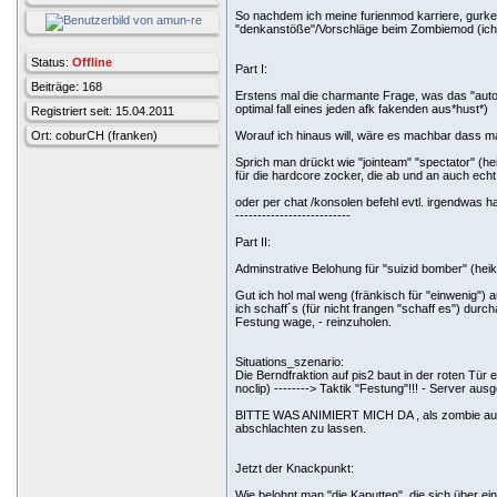
So nachdem ich meine furienmod karriere, gurke
"denkanstöße"/Vorschläge beim Zombiemod (ich gl
Status:
Offline
Part I:
Beiträge: 168
Erstens mal die charmante Frage, was das "auto
optimal fall eines jeden afk fakenden aus*hust*)
Registriert seit: 15.04.2011
Ort: coburCH (franken)
Worauf ich hinaus will, wäre es machbar dass m
Sprich man drückt wie "jointeam" "spectator" (hei
für die hardcore zocker, die ab und an auch ec
oder per chat /konsolen befehl evtl. irgendwas hal
--------------------------
Part II:
Adminstrative Belohung für "suizid bomber" (hei
Gut ich hol mal weng (fränkisch für "einwenig")
ich schaff´s (für nicht frangen "schaff es") dur
Festung wage, - reinzuholen.
Situations_szenario:
Die Berndfraktion auf pis2 baut in der roten Tür e
noclip) --------> Taktik "Festung"!!! - Server au
BITTE WAS ANIMIERT MICH DA , als zombie auf d
abschlachten zu lassen.
Jetzt der Knackpunkt:
Wie belohnt man "die Kaputten", die sich über 