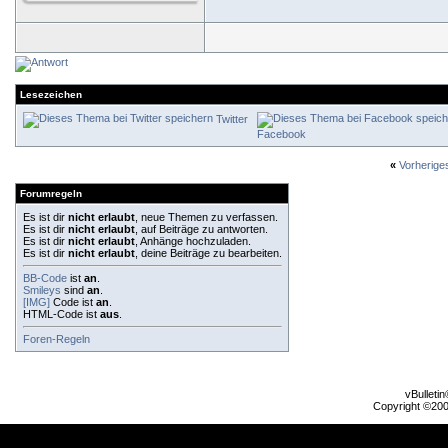
Lesezeichen
Twitter
Facebook
«
Vorherig
Forumregeln
Es ist dir
nicht erlaubt
, neue Themen zu verfassen.
Es ist dir
nicht erlaubt
, auf Beiträge zu antworten.
Es ist dir
nicht erlaubt
, Anhänge hochzuladen.
Es ist dir
nicht erlaubt
, deine Beiträge zu bearbeiten.
BB-Code
ist
an
.
Smileys
sind
an
.
[IMG]
Code ist
an
.
HTML-Code ist
aus
.
Foren-Regeln
vBulleti
Copyright ©2000