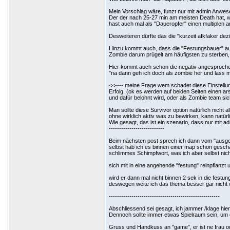
Mein Vorschlag wäre, funzt nur mit admin Anwes
Der der nach 25-27 min am meisten Death hat, wi
hast auch mal als "Daueropfer" einen multiplen 
Desweiteren dürfte das die "kurzeit afkfaker dez
Hinzu kommt auch, dass die "Festungsbauer" auf
Zombie darum prügelt am häufigsten zu sterben, w
Hier kommt auch schon die negativ angesproche
"na dann geh ich doch als zombie her und lass 
<<---- meine Frage wem schadet diese Einstellun
Erfolg. (ok es werden auf beiden Seiten einen 
und dafür belohnt wird, oder als Zombie team sich
Man sollte diese Survivor option natürlich nicht
ohne wirklich aktiv was zu bewirken, kann natür
Wie gesagt, das ist ein szenario, dass nur mit ad
---------------------------
Beim nächsten post sprech ich dann vom "ausg
selbst hab ich es binnen einer map schon geschaf
schlimmes Schimpfwort, was ich aber selbst nich
sich mit in eine angehende "festung" reinpflanzt 
wird er dann mal nicht binnen 2 sek in die festun
deswegen weite ich das thema besser gar nicht 
------------------------------------------------------
Abschliessend sei gesagt, ich jammer /klage hie
Dennoch sollte immer etwas Spielraum sein, um 
Gruss und Handkuss an "game", er ist ne frau o