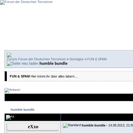
Forum der Deutschen Terrorkom
>
Sonstiges
>
FUN & SPAM
humble bundle
FUN & SPAM
Hier könnt ihr über alles labern....
humble bundle
humble bundle -
14.08.2013, 21:5
eXxo