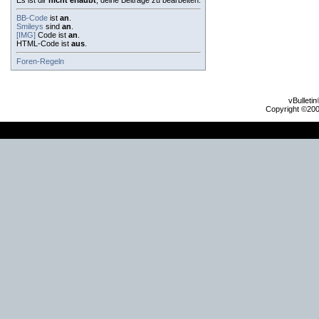
Es ist dir
nicht erlaubt
, deine Beiträge zu bearbeiten.
BB-Code
ist
an
.
Smileys
sind
an
.
[IMG]
Code ist
an
.
HTML-Code ist
aus
.
Foren-Regeln
vBulleti
Copyright ©2000