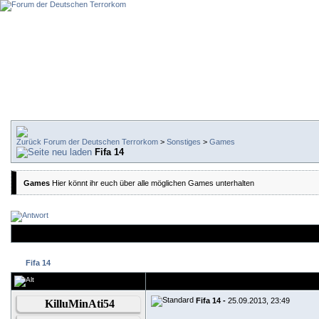
Forum der Deutschen Terrorkom
>
Sonstiges
>
Games
Fifa 14
Games
Hier könnt ihr euch über alle möglichen Games unterhalten
Fifa 14
Fifa 14 -
25.09.2013, 23:49
KilluMinAti54