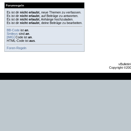
Forumregeln
Es ist dir
nicht erlaubt
, neue Themen zu verfassen.
Es ist dir
nicht erlaubt
, auf Beiträge zu antworten.
Es ist dir
nicht erlaubt
, Anhänge hochzuladen.
Es ist dir
nicht erlaubt
, deine Beiträge zu bearbeiten.
BB-Code
ist
an
.
Smileys
sind
an
.
[IMG]
Code ist
an
.
HTML-Code ist
aus
.
Foren-Regeln
vBulleti
Copyright ©2000