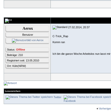
27.02.2014, 20:37
Aerox
Benutzer
C-Trick_Rap
Komm ran
Status:
Offline
Ich bin die ganze Woche Arbeitslos nun lasst m
Beiträge: 210
Registriert seit: 13.05.2010
Ort: Köln(NRW)
Lesezeichen
Twitter
Facebook
«
Vorherig