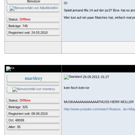
Benutzer
Oi
Spielt jemand fifa 14 auf der ps3? Bzw. hat es j
Wer lust auf ein paar Matches hat, einfach mal
Status:
Offline
Beiträge: 745
Registriert seit: 24.03.2010
26.09.2013, 01:27
martiezy
kein fisch kein tor
Status:
Offline
MUSKAAAAAAAAAAAATNUSS HERR MÜLLER
Beiträge: 325
http://www.youtube.com/watch?feature...&v=N
Registriert seit: 08.09.2010
Ort: 48599
Alter: 35