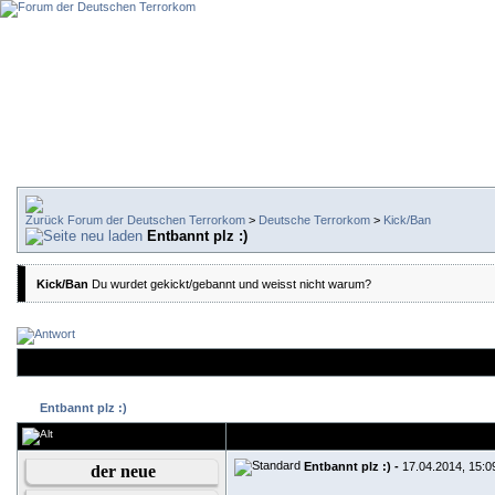
Forum der Deutschen Terrorkom
>
Deutsche Terrorkom
>
Kick/Ban
Entbannt plz :)
Kick/Ban
Du wurdet gekickt/gebannt und weisst nicht warum?
Entbannt plz :)
Entbannt plz :) -
17.04.2014, 15:0
der neue