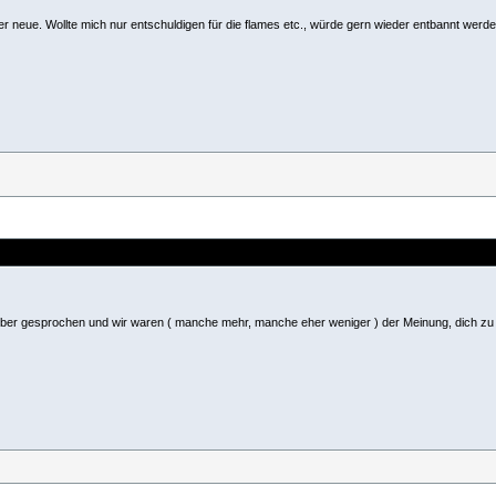
r neue. Wollte mich nur entschuldigen für die flames etc., würde gern wieder entbannt werde
rüber gesprochen und wir waren ( manche mehr, manche eher weniger ) der Meinung, dich zu