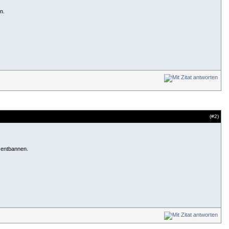
n.
(#
2
)
 entbannen.