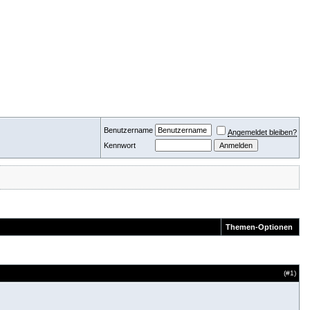
Benutzername
Angemeldet bleiben?
Kennwort
Themen-Optionen
(#
1
)