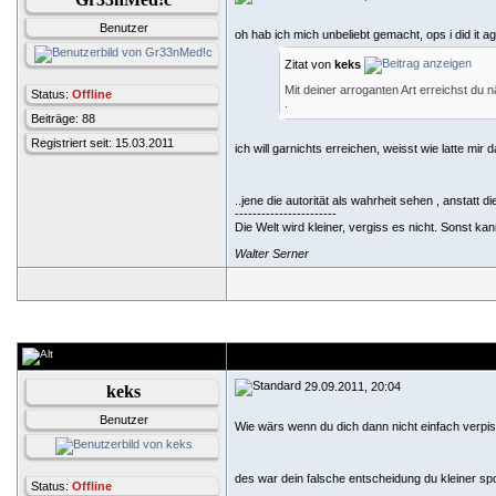
Benutzer
oh hab ich mich unbeliebt gemacht, ops i did it ag
Zitat von
keks
Mit deiner arroganten Art erreichst du n
Status:
Offline
.
Beiträge: 88
Registriert seit: 15.03.2011
ich will garnichts erreichen, weisst wie latte mir
..jene die autorität als wahrheit sehen , anstatt die
-----------------------
Die Welt wird kleiner, vergiss es nicht. Sonst k
Walter Serner
29.09.2011, 20:04
keks
Benutzer
Wie wärs wenn du dich dann nicht einfach verpiss
des war dein falsche entscheidung du kleiner sp
Status:
Offline