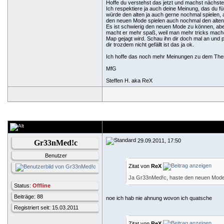
Hoffe du verstehst das jetzt und machst nächste
Ich respektiere ja auch deine Meinung, das du fü
würde den alten ja auch gerne nochmal spielen, a
den neuen Mode spielen auch nochmal den alten w
Es ist schwierig den neuen Mode zu können, a
macht er mehr spaß, weil man mehr tricks mach
Map gejagt wird. Schau ihn dir doch mal an und 
dir trozdem nicht gefällt ist das ja ok.
Ich hoffe das noch mehr Meinungen zu dem The
MfG
Steffen H. aka ReX
29.09.2011, 17:50
Gr33nMed!c
Benutzer
Zitat von
ReX
Ja Gr33nMed!c, haste den neuen Mode
Status:
Offline
Beiträge: 88
noe ich hab nie ahnung wovon ich quatsche
Registriert seit: 15.03.2011
Zitat von
ReX