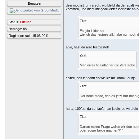
Benutzer
dein mod ist fürn arsch, wo bleibt da der spaß w
kommen, und nicht mit gedrückter leertaste an 
Zitat:
Status:
Offline
Beiträge: 88
Es gibt leider so
wie ich das festgestellt habe nur noch
Registriert seit: 15.03.2011
ahjo, hast du also festgestellt
Zitat:
Man erreicht einfacher die Verstecke
spitze, das ist dann so wie kz mit +hook, auhja
Zitat:
Der neue Mode, den es jetzt nur noch gi
haha, 100fps, da schlaeft man ja ein, es wird e
Zitat:
Darum meine Frage wollen wir den neu
oder sogar beide machen?^^