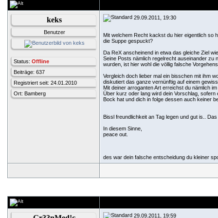
29.09.2011, 19:30
keks
Benutzer
Mit welchem Recht kackst du hier eigentlich so 
die Suppe gespuckt?
Da ReX anscheinend in etwa das gleiche Ziel wie d
Seine Posts nämlich regelrecht auseinander zu 
Status:
Offline
wurden, ist hier wohl die völlig falsche Vorgehen
Beiträge: 637
Vergleich doch lieber mal ein bisschen mit ihm
diskutiert das ganze vernünftig auf einem gewiss
Registriert seit: 24.01.2010
Mit deiner arroganten Art erreichst du nämlich im
Ort: Bamberg
Über kurz oder lang wird dein Vorschlag, sofern 
Bock hat und dich in folge dessen auch keiner b
Bissl freundlichkeit an Tag legen und gut is.. Da
In diesem Sinne,
peace out.
des war dein falsche entscheidung du kleiner sp
29.09.2011, 19:59
Gr33nMed!c