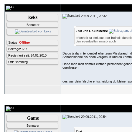
29.09.2011, 20:32
keks
Benutzer
Zitat von
Gr33nMed!c
offenheit ist einluxus der freiheit, den 
den eventuellen missbrauch
Status:
Offline
Beiträge: 637
Da du ja dann tendentiell eher zum Missbrauch 
Registriert seit: 24.01.2010
Schädeldecke bis oben vollgemüllt und du komms
Ort: Bamberg
Hätte man dich damals einfach permanent gebannt
durchlesen.
des war dein falsche entscheidung du kleiner sp
29.09.2011, 20:54
Game
Benutzer
Zitat: