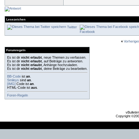
Lesezeichen
Twitter
Facebook
«
Vorherig
Forumregeln
Es ist dir
nicht erlaubt
, neue Themen zu verfassen.
Es ist dir
nicht erlaubt
, auf Beiträge zu antworten.
Es ist dir
nicht erlaubt
, Anhänge hochzuladen.
Es ist dir
nicht erlaubt
, deine Beiträge zu bearbeiten.
BB-Code
ist
an
.
Smileys
sind
an
.
[IMG]
Code ist
an
.
HTML-Code ist
aus
.
Foren-Regeln
vBulleti
Copyright ©2000