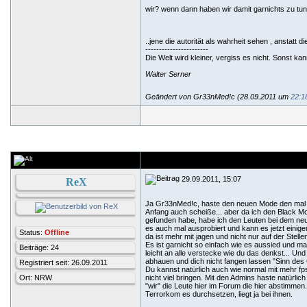
wir? wenn dann haben wir damit garnichts zu tun
..jene die autorität als wahrheit sehen , anstatt die
-----------------------
Die Welt wird kleiner, vergiss es nicht. Sonst k
Walter Serner
Geändert von Gr33nMed!c (28.09.2011 um
22:1
29.09.2011, 15:07
ReX
Ja Gr33nMed!c, haste den neuen Mode den mal a
Anfang auch scheiße... aber da ich den Black M
gefunden habe, habe ich den Leuten bei dem n
es auch mal ausprobiert und kann es jetzt einig
Status:
Offline
da ist mehr mit jagen und nicht nur auf der Ste
Es ist garnicht so einfach wie es aussied und m
Beiträge: 24
leicht an alle verstecke wie du das denkst... U
abhauen und dich nicht fangen lassen "Sinn de
Registriert seit: 26.09.2011
Du kannst natürlich auch wie normal mit mehr fps
Ort: NRW
nicht viel bringen. Mit den Admins haste natürlich 
"wir" die Leute hier im Forum die hier abstimmen
Terrorkom es durchsetzen, liegt ja bei ihnen.