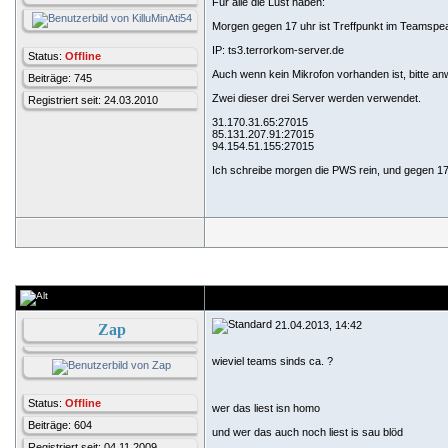
Für alle die Lust haben:
Morgen gegen 17 uhr ist Treffpunkt im Teamspe
IP: ts3.terrorkom-server.de
Status:
Offline
Auch wenn kein Mikrofon vorhanden ist, bitte anw
Beiträge: 745
Zwei dieser drei Server werden verwendet.
Registriert seit: 24.03.2010
31.170.31.65:27015
85.131.207.91:27015
94.154.51.155:27015
Ich schreibe morgen die PWS rein, und gegen 17 U
21.04.2013, 14:42
Zap
wieviel teams sinds ca. ?
Status:
Offline
wer das liest isn homo
Beiträge: 604
und wer das auch noch liest is sau blöd
Registriert seit: 04.11.2009