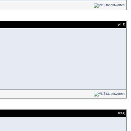
(#
43
)
(#
44
)