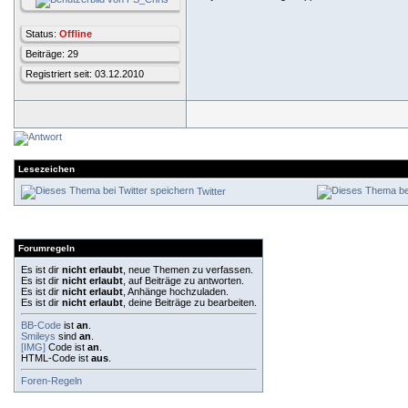
Status:
Offline
Beiträge: 29
Registriert seit: 03.12.2010
Lesezeichen
Twitter
Forumregeln
Es ist dir
nicht erlaubt
, neue Themen zu verfassen.
Es ist dir
nicht erlaubt
, auf Beiträge zu antworten.
Es ist dir
nicht erlaubt
, Anhänge hochzuladen.
Es ist dir
nicht erlaubt
, deine Beiträge zu bearbeiten.
BB-Code
ist
an
.
Smileys
sind
an
.
[IMG]
Code ist
an
.
HTML-Code ist
aus
.
Foren-Regeln