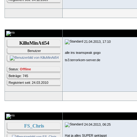
21.04.2013, 17:10
KilluMinAti54
Benutzer
alle ins teamspeak gogo
ts3.terrorkom-server.de
Status:
Offline
Beiträge: 745
Registriert seit: 24.03.2010
24.04.2013, 06:25
FS_Chris
Hat ja alles SUPER geklappt