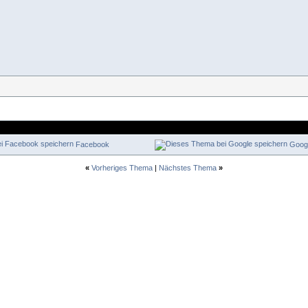
Facebook
Goog
«
Vorheriges Thema
|
Nächstes Thema
»