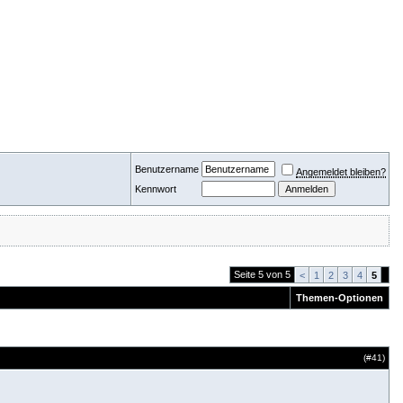
Benutzername
Angemeldet bleiben?
Kennwort
Seite 5 von 5
<
1
2
3
4
5
Themen-Optionen
(#
41
)