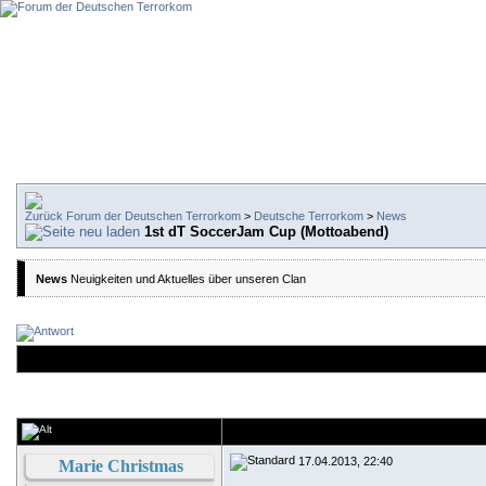
Forum der Deutschen Terrorkom
>
Deutsche Terrorkom
>
News
1st dT SoccerJam Cup (Mottoabend)
News
Neuigkeiten und Aktuelles über unseren Clan
17.04.2013, 22:40
Marie Christmas