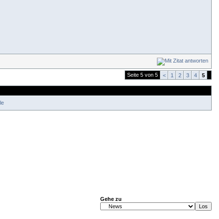
Seite 5 von 5
<
1
2
3
4
5
le
Gehe zu