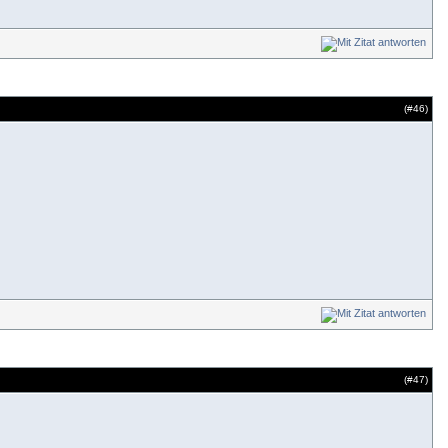
(#
46
)
(#
47
)