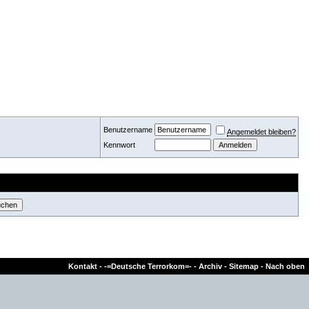
Benutzername
Angemeldet bleiben?
Kennwort
Kontakt
-
-=Deutsche Terrorkom=-
-
Archiv
-
Sitemap
-
Nach oben