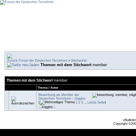
Forum der Deutschen Terrorkom
>
Stichworte
Themen mit dem Stichwort
member
Themen mit dem Stichwort
member
Thema / Autor
Bewerbung als Member der
Deutschen Terrorkom - Joggins
(
1
2
3
...
Letzte Seite
)
.:.Joggins.:.
vBulleti
Copyright ©2000