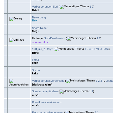
Verbesserungen Surf
(
1
2
)
Br0di
Bewerbung
ReX
Score Reset
Megu
Umfrage:
Surf-Deathmatch
(
1
2
)
screamtaker
surf_ski_2 Only?
(
1
2
3
...
Letzte Seite
)
Br0di
[.mp3!]
keks
Suche
keks
Verbesserungsvorschläge
(
1
2
3
...
Letzte
[dark-assasine]
Standardmap ändern
(
1
2
)
mrk^
Boostfunktion aktivieren
mrk^
Fight und challenge maps
(
1
2
)