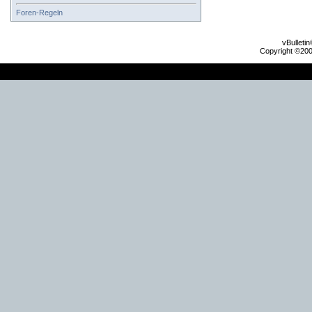
Foren-Regeln
vBulleti
Copyright ©2000