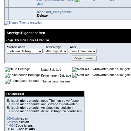
Jeix
map "surf_simplysped4"
Deluxe
Anzeige-Eigenschaften
Zeige Themen 1 bis 14 von 14
Sortiert nach
Reihenfolge
Alter
Neue Beiträge
Keine neuen Beiträge
Thema geschlossen
Forumregeln
Es ist dir
nicht erlaubt
, neue Themen zu verfassen.
Es ist dir
nicht erlaubt
, auf Beiträge zu antworten.
Es ist dir
nicht erlaubt
, Anhänge hochzuladen.
Es ist dir
nicht erlaubt
, deine Beiträge zu bearbeiten.
BB-Code
ist
an
.
Smileys
sind
an
.
[IMG]
Code ist
an
.
HTML-Code ist
aus
.