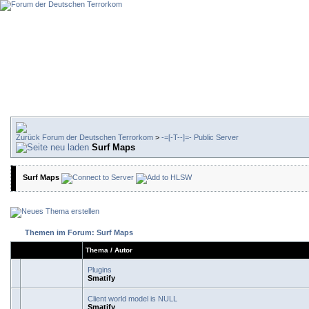
Forum der Deutschen Terrorkom
>
-=[-T--]=- Public Server
Surf Maps
Surf Maps
Themen im Forum: Surf Maps
Thema
/
Autor
Plugins
Smatify
Client world model is NULL
Smatify