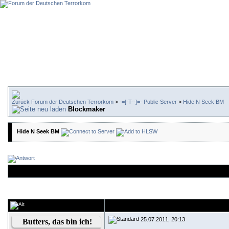
Forum der Deutschen Terrorkom
>
-=[-T--]=- Public Server
>
Hide N Seek BM
Blockmaker
Hide N Seek BM
25.07.2011, 20:13
Butters, das bin ich!