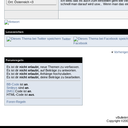
Ich weiß das es auch zum einstellen geht wie viel
Ort: Österreich <3
schnell man darauf wird usw... Wenn man das ein
Lesezeichen
Twitter
Facebook
«
Vorherig
Forumregeln
Es ist dir
nicht erlaubt
, neue Themen zu verfassen.
Es ist dir
nicht erlaubt
, auf Beiträge zu antworten.
Es ist dir
nicht erlaubt
, Anhänge hochzuladen.
Es ist dir
nicht erlaubt
, deine Beiträge zu bearbeiten.
BB-Code
ist
an
.
Smileys
sind
an
.
[IMG]
Code ist
an
.
HTML-Code ist
aus
.
Foren-Regeln
vBulleti
Copyright ©2000