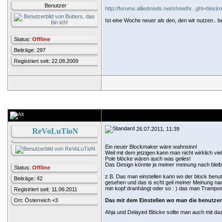
Benutzer
http://forums.alliedmods.net/showthr...ght=bloc
Ist eine Woche neuer als den, den wir nutzen.. be
Status:
Offline
Beiträge: 297
Registriert seit: 22.08.2009
26.07.2011, 11:39
ReVoLuTioN
Ein neuer Blockmaker wäre wahnsinn!
Weil mit dem jetzigen kann man nicht wirklich vie
Pole blöcke wären auch was geiles!
Das Design könnte ja meiner meinung nach bleibe
Status:
Offline
z.B. Das man einstellen kann wo der block benut
Beiträge: 42
gesehen und das is echt geil meiner Meinung na
min kopf dranhängt oder so : ) das man Trampo
Registriert seit: 11.06.2011
Ort: Österreich <3
Das mit dem Einstellen wo man die benutze
Ahja und Delayed Blöcke sollte man auch mit da