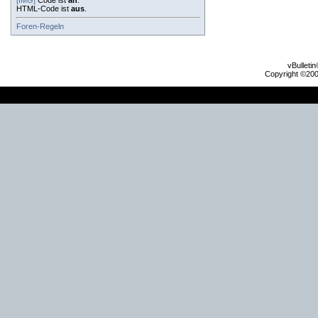
[IMG]
Code ist
an
.
HTML-Code ist
aus
.
Foren-Regeln
vBulleti
Copyright ©2000