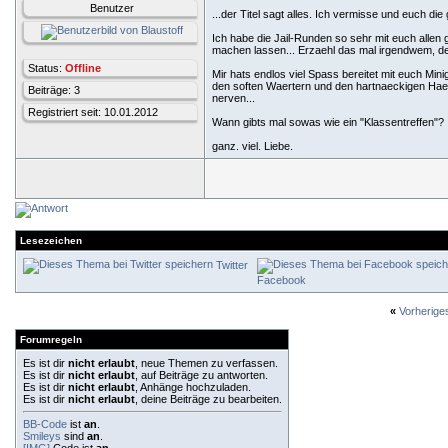
Benutzer
...der Titel sagt alles. Ich vermisse und euch die
Ich habe die Jail-Runden so sehr mit euch allen 
machen lassen... Erzaehl das mal irgendwem, der
Status:
Offline
Mir hats endlos viel Spass bereitet mit euch M
den soften Waertern und den hartnaeckigen Haeft
Beiträge: 3
nerven...
Registriert seit: 10.01.2012
Wann gibts mal sowas wie ein "Klassentreffen"? 
ganz. viel. Liebe.
Lesezeichen
Twitter
Facebook
«
Vorherig
Forumregeln
Es ist dir
nicht erlaubt
, neue Themen zu verfassen.
Es ist dir
nicht erlaubt
, auf Beiträge zu antworten.
Es ist dir
nicht erlaubt
, Anhänge hochzuladen.
Es ist dir
nicht erlaubt
, deine Beiträge zu bearbeiten.
BB-Code
ist
an
.
Smileys
sind
an
.