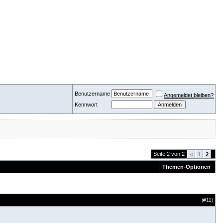
Benutzername
Angemeldet bleiben?
Kennwort
Seite 2 von 2
<
1
2
Themen-Optionen
(#
11
)