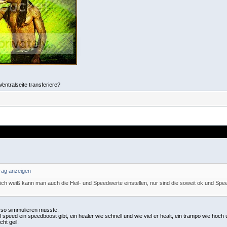
entralseite transferiere?
t ich weiß kann man auch die Heil- und Speedwerte einstellen, nur sind die soweit ok und 
 so simmulieren müsste.
l speed ein speedboost gibt, ein healer wie schnell und wie viel er healt, ein trampo wie ho
ht geil.