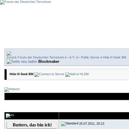
Forum der Deutschen Terrorkom
>
-=[-T--]=- Public Server
>
Hide N Seek BM
Blockmaker
Hide N Seek BM
25.07.2011, 20:13
Butters, das bin ich!