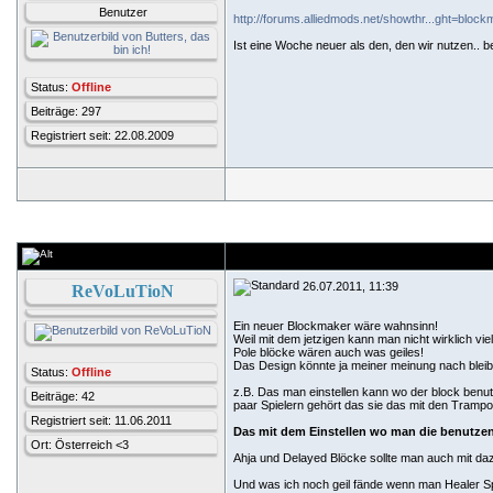
Benutzer
http://forums.alliedmods.net/showthr...ght=bloc
Ist eine Woche neuer als den, den wir nutzen.. be
Status:
Offline
Beiträge: 297
Registriert seit: 22.08.2009
26.07.2011, 11:39
ReVoLuTioN
Ein neuer Blockmaker wäre wahnsinn!
Weil mit dem jetzigen kann man nicht wirklich vie
Pole blöcke wären auch was geiles!
Das Design könnte ja meiner meinung nach bleibe
Status:
Offline
z.B. Das man einstellen kann wo der block benut
Beiträge: 42
paar Spielern gehört das sie das mit den Tramp
Registriert seit: 11.06.2011
Das mit dem Einstellen wo man die benutze
Ort: Österreich <3
Ahja und Delayed Blöcke sollte man auch mit da
Und was ich noch geil fände wenn man Healer Spe