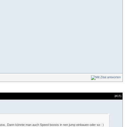
(#
15
)
 usw.. Dann könnte man auch Speed boosts in nen jump einbauen oder so : )