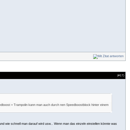
(#
17
)
Speedboost + Trampolin kann man auch durch nen Speedboostblock hinter einem
ch und wie schnell man darauf wird usw... Wenn man das einzeln einstellen könnte was