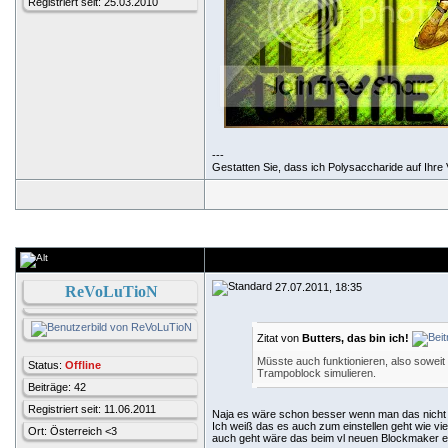
Registriert seit: 25.03.2010
---
Gestatten Sie, dass ich Polysaccharide auf Ihre V
27.07.2011, 18:35
ReVoLuTioN
Zitat von
Butters, das bin ich!
Müsste auch funktionieren, also sowei
Status:
Offline
Trampoblock simulieren.
Beiträge: 42
Registriert seit: 11.06.2011
Naja es wäre schon besser wenn man das nicht
Ich weiß das es auch zum einstellen geht wie vie
Ort: Österreich <3
auch geht wäre das beim vl neuen Blockmaker ec