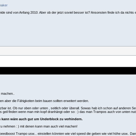
kmaker
ide sind von Anfang 2010. Aber ob der jetzt soviel besser ist? Ansonsten finde ich da nichts e
l machen..
n aber die Fähigkeiten beim bauen sollten erweitert werden.
zbar ist. Ob nur oben oder unten , seitlich oder überall. Sowas hab ich schon auf anderen 
os geil finden wenn man min kopf dranhängt oder so : ) das man Trampos auch von unten nu
n kann wäre auch gut um Underblock zu verhindern.
zu nehmen : ) mit denen kann man auch viel machen!
edboost Trampo usw... einstellen könnten wie viel speed die geben wie viel höhe usw.. Dan