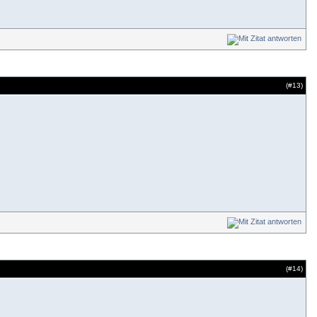
(#
13
)
(#
14
)