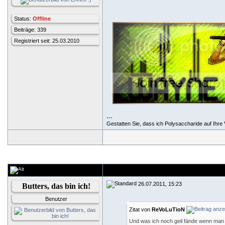
Status:
Offline
Beiträge: 339
Registriert seit: 25.03.2010
---
Gestatten Sie, dass ich Polysaccharide auf Ihre V
26.07.2011, 15:23
Butters, das bin ich!
Benutzer
Zitat von
ReVoLuTioN
Und was ich noch geil fände wenn man 