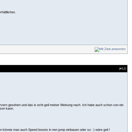
rhältliches.
(#
12
)
Servern gesehen und das is echt geil meiner Meinung nach. Ich habe auch schon von ein
tzen kann.
n könnte man auch Speed boosts in nen jump einbauen oder so : ) wäre geil !