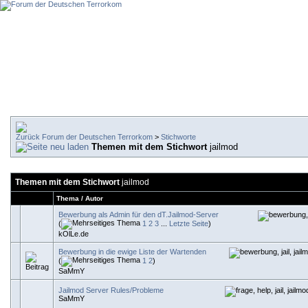
Forum der Deutschen Terrorkom
>
Stichworte
Themen mit dem Stichwort
jailmod
Themen mit dem Stichwort
jailmod
Thema / Autor
Bewerbung als Admin für den dT.Jailmod-Server
(
1
2
3
...
Letzte Seite
)
kOlLe.de
Bewerbung in die ewige Liste der Wartenden
(
1
2
)
SaMmY
Jailmod Server Rules/Probleme
SaMmY